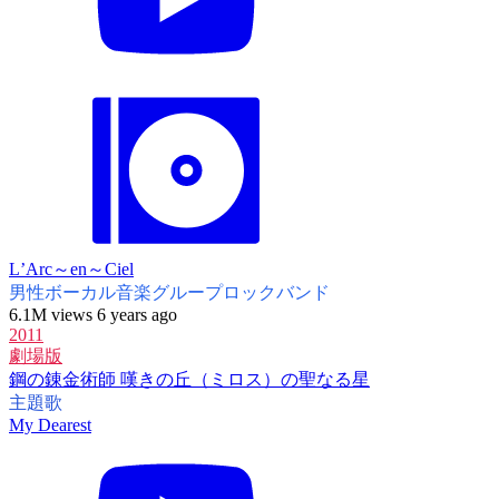
LʼArc～en～Ciel
男性ボーカル音楽グループ
ロックバンド
6.1M views 6 years ago
2011
劇場版
鋼の錬金術師 嘆きの丘（ミロス）の聖なる星
主題歌
My Dearest