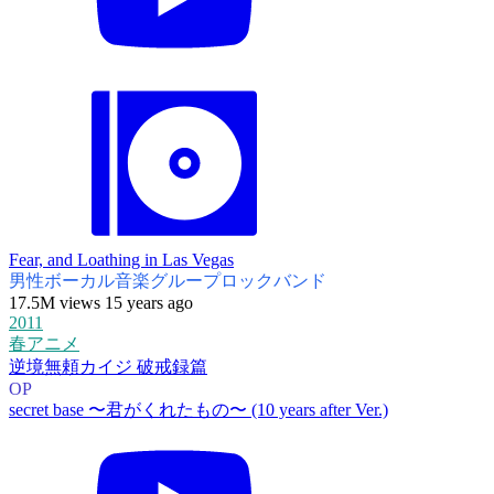
Fear, and Loathing in Las Vegas
男性ボーカル音楽グループ
ロックバンド
17.5M views 15 years ago
2011
春アニメ
逆境無頼カイジ 破戒録篇
OP
secret base 〜君がくれたもの〜 (10 years after Ver.)