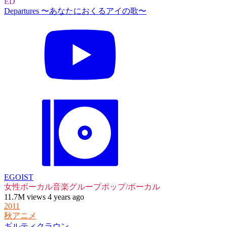
ED
Departures 〜あなたにおくるアイの歌〜
EGOIST
女性ボーカル音楽グループ
ポップ/ボーカル
11.7M views 4 years ago
2011
秋アニメ
ギルティクラウン