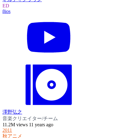
ED
βios
澤野弘之
音楽クリエイター/チーム
11.2M views 11 years ago
2011
秋アニメ