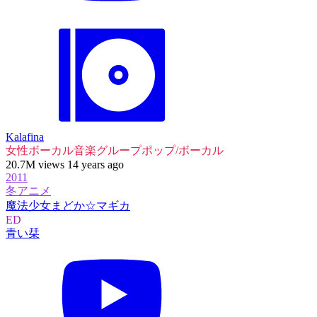
Kalafina
女性ボーカル音楽グループ
ポップ/ボーカル
20.7M views 14 years ago
2011
冬アニメ
魔法少女まどか☆マギカ
ED
青い栞