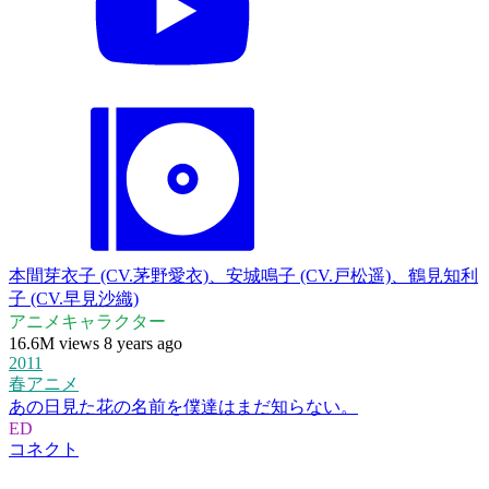
本間芽衣子 (CV.茅野愛衣)、安城鳴子 (CV.戸松遥)、鶴見知利
子 (CV.早見沙織)
アニメキャラクター
16.6M views 8 years ago
2011
春アニメ
あの日見た花の名前を僕達はまだ知らない。
ED
コネクト