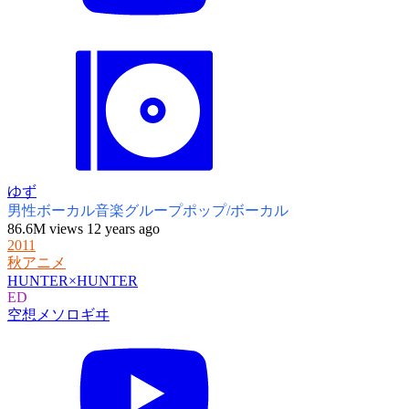
ゆず
男性ボーカル音楽グループ
ポップ/ボーカル
86.6M views 12 years ago
2011
秋アニメ
HUNTER×HUNTER
ED
空想メソロギヰ