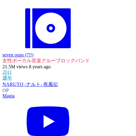
seven oops (7!!)
女性ボーカル音楽グループ
ロックバンド
21.5M views 8 years ago
2011
通年
NARUTO -ナルト- 疾風伝
OP
Magia