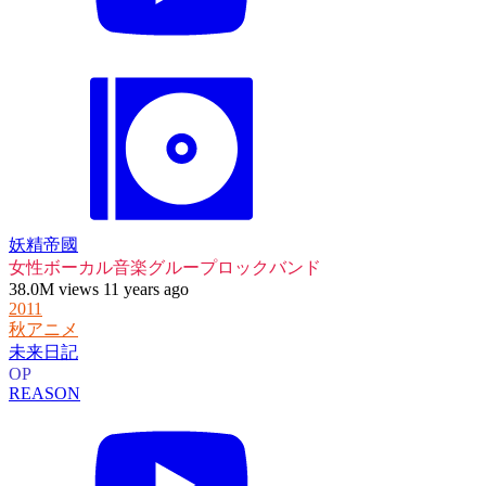
妖精帝國
女性ボーカル音楽グループ
ロックバンド
38.0M views 11 years ago
2011
秋アニメ
未来日記
OP
REASON