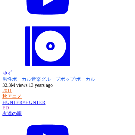
ゆず
男性ボーカル音楽グループ
ポップ/ボーカル
32.3M views 13 years ago
2011
秋アニメ
HUNTER×HUNTER
ED
友達の唄