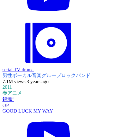
serial TV drama
男性ボーカル音楽グループ
ロックバンド
7.1M views 3 years ago
2011
春アニメ
銀魂’
OP
GOOD LUCK MY WAY