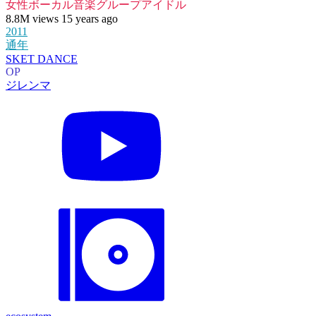
女性ボーカル音楽グループ
アイドル
8.8M views 15 years ago
2011
通年
SKET DANCE
OP
ジレンマ