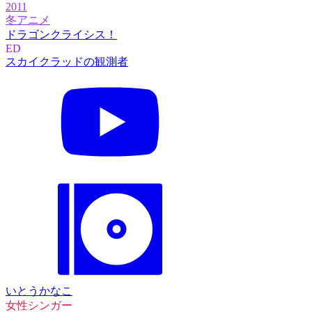
2011
冬アニメ
ドラゴンクライシス！
ED
スカイクラッドの観測者
いとうかなこ
女性シンガー