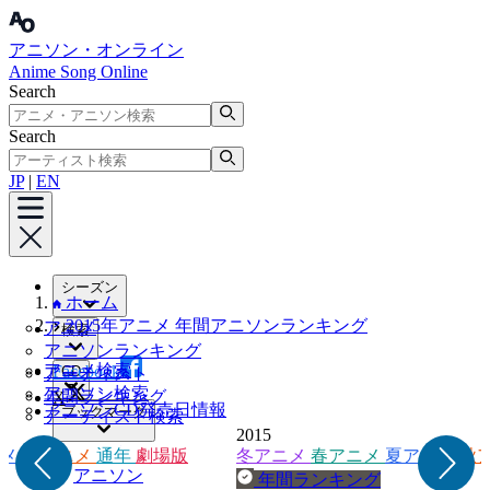
アニソン・オンライン
Anime Song Online
Search
Search
JP
|
EN
シーズン
ホーム
2015年アニメ 年間アニソンランキング
アニメ
検索
アニソンランキング
アニメ検索
Facebook
CD
アーティスト
アニソン検索
年間ランキング
X
アニソンCD発売日情報
ブックマーク
アーティスト検索
2015
アニメ
ニメ
秋アニメ
通年
劇場版
冬アニメ
春アニメ
夏アニメ
秋
アニソン
年間ランキング