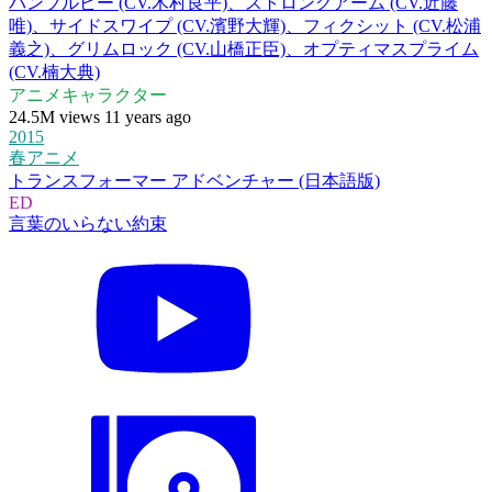
バンブルビー (CV.木村良平)、ストロングアーム (CV.近藤
唯)、サイドスワイプ (CV.濱野大輝)、フィクシット (CV.松浦
義之)、グリムロック (CV.山橋正臣)、オプティマスプライム
(CV.楠大典)
アニメキャラクター
24.5M views 11 years ago
2015
春アニメ
トランスフォーマー アドベンチャー (日本語版)
ED
言葉のいらない約束