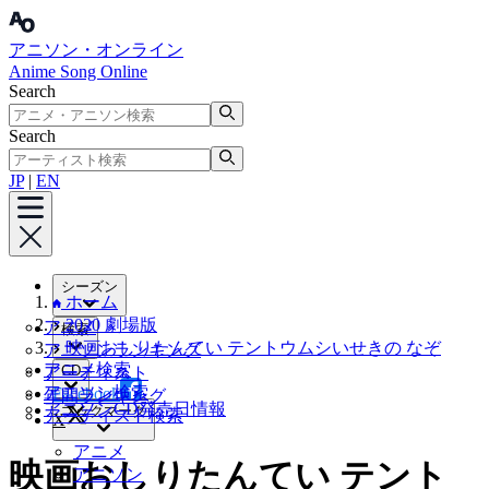
アニソン・オンライン
Anime Song Online
Search
Search
JP
|
EN
シーズン
ホーム
2020 劇場版
アニメ
検索
映画おしりたんてい テントウムシいせきの なぞ
アニソンランキング
アニメ検索
CD
アーティスト
アニソン検索
Facebook
年間ランキング
アニソンCD発売日情報
ブックマーク
アーティスト検索
X
アニメ
映画おしりたんてい テント
アニソン