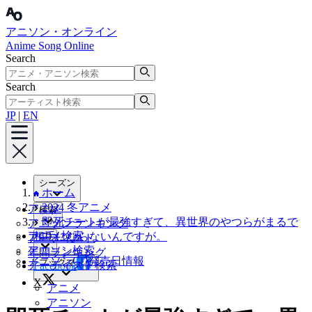
アニソン・オンライン
Anime Song Online
Search
Search
JP
|
EN
シーズン
ホーム
2024 冬アニメ
アニメ
検索
即死チートが最強すぎて、異世界のやつらがまるで
アニソンランキング
アニメ検索
相手にならないんですが。
CD
アーティスト
アニソン検索
年間ランキング
アニソンCD発売日情報
ブックマーク
アーティスト検索
Facebook
X
アニメ
アニソン