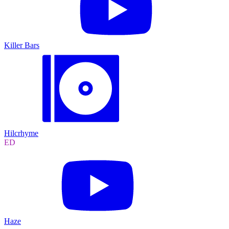
Killer Bars
Hilcrhyme
ED
Haze