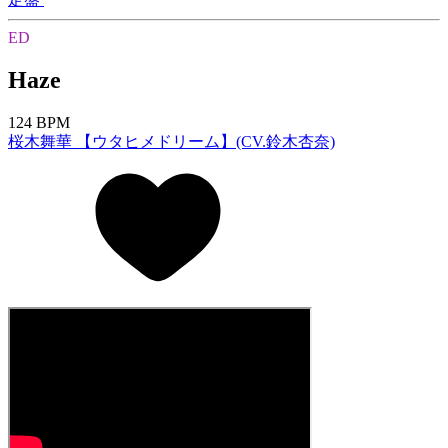
ED
Haze
124 BPM
桜木舞華 【ウタヒメドリーム】(CV.鈴木杏奈)