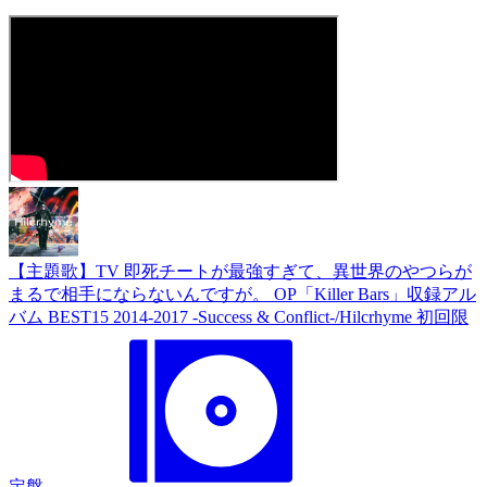
【主題歌】TV 即死チートが最強すぎて、異世界のやつらが
まるで相手にならないんですが。 OP「Killer Bars」収録アル
バム BEST15 2014-2017 -Success & Conflict-/Hilcrhyme 初回限
定盤