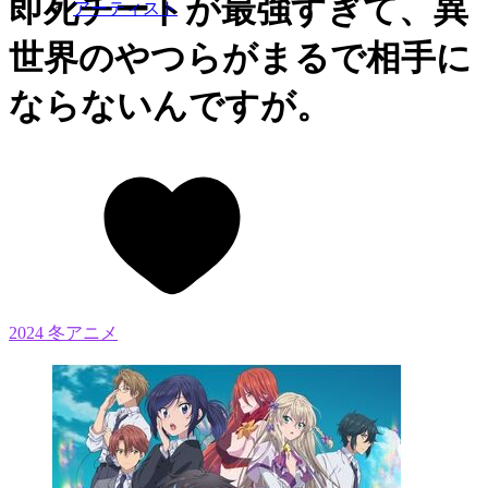
即死チートが最強すぎて、異
アーティスト
世界のやつらがまるで相手に
ならないんですが。
2024 冬アニメ