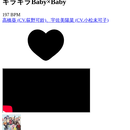
キラキラBaby×Baby
197 BPM
高橋葵 (CV.荻野可鈴)、宇佐美陽菜 (CV.小松未可子)