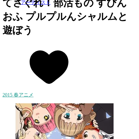
てさぐれ！部活もの すぴん
アーティスト
おふ プルプルんシャルムと
遊ぼう
2015 春アニメ