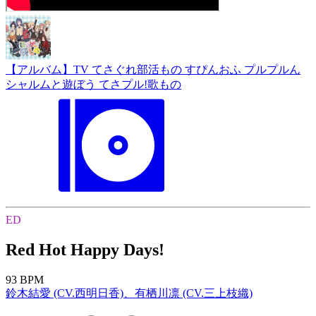
【アルバム】TV てさぐれ部活もの すぴんおふ プルプルん
シャルムと遊ぼう てさプル!歌もの
ED
Red Hot Happy Days!
93 BPM
鈴木結愛 (CV.西明日香)、有栖川凛 (CV.三上枝織)