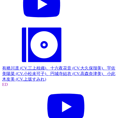
有栖川凛 (CV.三上枝織)、十六夜花音 (CV.大久保瑠美)、宇佐
美陽菜 (CV.小松未可子)、円城寺結衣 (CV.高森奈津美)、小此
木友美 (CV.上坂すみれ)
ED