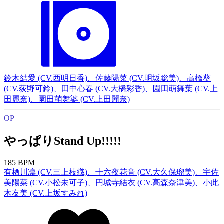
鈴木結愛 (CV.西明日香)、佐藤陽菜 (CV.明坂聡美)、高橋葵
(CV.荻野可鈴)、田中心春 (CV.大橋彩香)、園田萌舞葉 (CV.上
田麗奈)、園田萌舞婆 (CV.上田麗奈)
OP
やっぱりStand Up!!!!!
185 BPM
有栖川凛 (CV.三上枝織)、十六夜花音 (CV.大久保瑠美)、宇佐
美陽菜 (CV.小松未可子)、円城寺結衣 (CV.高森奈津美)、小此
木友美 (CV.上坂すみれ)