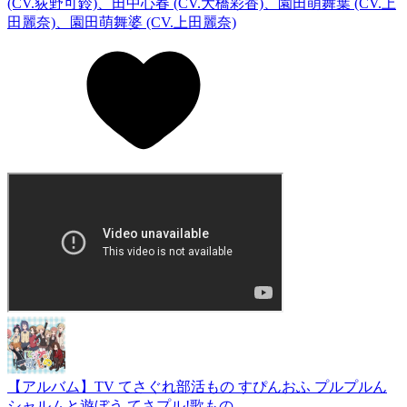
(CV.荻野可鈴)、田中心春 (CV.大橋彩香)、園田萌舞葉 (CV.上
田麗奈)、園田萌舞婆 (CV.上田麗奈)
【アルバム】TV てさぐれ部活もの すぴんおふ プルプルん
シャルムと遊ぼう てさプル!歌もの