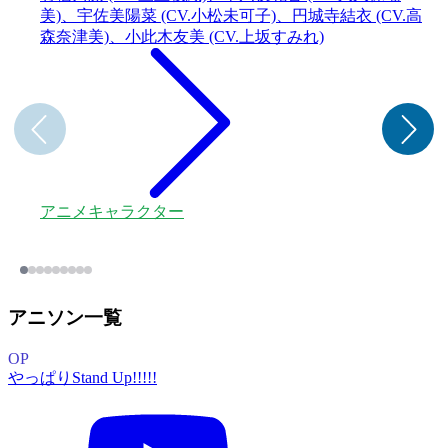
美)、宇佐美陽菜 (CV.小松未可子)、円城寺結衣 (CV.高
森奈津美)、小此木友美 (CV.上坂すみれ)
アニメキャラクター
アニソン一覧
OP
やっぱりStand Up!!!!!