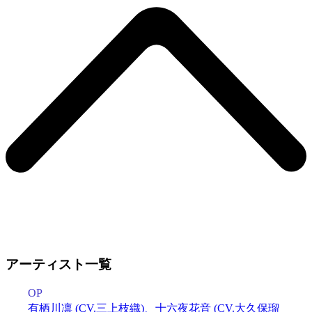
アーティスト一覧
OP
有栖川凛 (CV.三上枝織)、十六夜花音 (CV.大久保瑠