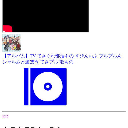
【アルバム】TV てさぐれ部活もの すぴんおふ プルプルん
シャルムと遊ぼう てさプル!歌もの
ED