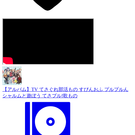
【アルバム】TV てさぐれ部活もの すぴんおふ プルプルん
シャルムと遊ぼう てさプル!歌もの