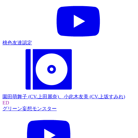
桃色友達認定
園田萌舞子 (CV.上田麗奈)、小此木友美 (CV.上坂すみれ)
ED
グリーン妄想モンスター