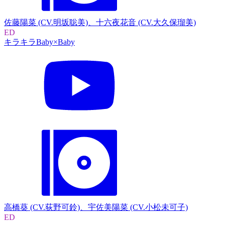
佐藤陽菜 (CV.明坂聡美)、十六夜花音 (CV.大久保瑠美)
ED
キラキラBaby×Baby
高橋葵 (CV.荻野可鈴)、宇佐美陽菜 (CV.小松未可子)
ED