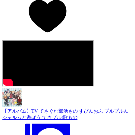
【アルバム】TV てさぐれ部活もの すぴんおふ プルプルん
シャルムと遊ぼう てさプル!歌もの