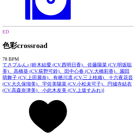
ED
色彩crossroad
78 BPM
てさプルん♪ [鈴木結愛 (CV.西明日香)、佐藤陽菜 (CV.明坂聡
美)、高橋葵 (CV.荻野可鈴)、田中心春 (CV.大橋彩香)、園田
萌舞子 (CV.上田麗奈)、有栖川凛 (CV.三上枝織)、十六夜花音
(CV.大久保瑠美)、宇佐美陽菜 (CV.小松未可子)、円城寺結衣
(CV.高森奈津美)、小此木友美 (CV.上坂すみれ)]