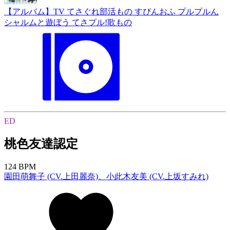
【アルバム】TV てさぐれ部活もの すぴんおふ プルプルん
シャルムと遊ぼう てさプル!歌もの
ED
桃色友達認定
124 BPM
園田萌舞子 (CV.上田麗奈)、小此木友美 (CV.上坂すみれ)