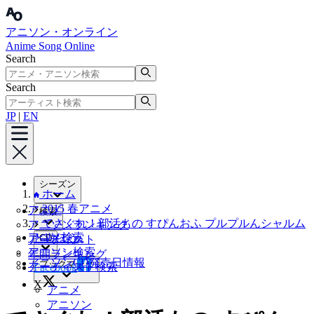
アニソン・オンライン
Anime Song Online
Search
Search
JP
|
EN
シーズン
ホーム
2015 春アニメ
アニメ
検索
てさぐれ！部活もの すぴんおふ プルプルんシャルム
アニソンランキング
アニメ検索
と遊ぼう
CD
アーティスト
アニソン検索
年間ランキング
アニソンCD発売日情報
ブックマーク
アーティスト検索
Facebook
X
アニメ
アニソン