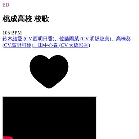
ED
桃成高校 校歌
105 BPM
鈴木結愛 (CV.西明日香)、佐藤陽菜 (CV.明坂聡美)、高橋葵
(CV.荻野可鈴)、田中心春 (CV.大橋彩香)