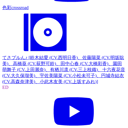
色彩crossroad
てさプルん♪ [鈴木結愛 (CV.西明日香)、佐藤陽菜 (CV.明坂聡
美)、高橋葵 (CV.荻野可鈴)、田中心春 (CV.大橋彩香)、園田
萌舞子 (CV.上田麗奈)、有栖川凛 (CV.三上枝織)、十六夜花音
(CV.大久保瑠美)、宇佐美陽菜 (CV.小松未可子)、円城寺結衣
(CV.高森奈津美)、小此木友美 (CV.上坂すみれ)]
ED