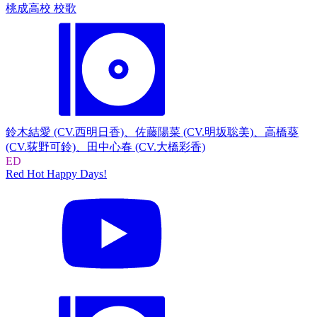
桃成高校 校歌
鈴木結愛 (CV.西明日香)、佐藤陽菜 (CV.明坂聡美)、高橋葵
(CV.荻野可鈴)、田中心春 (CV.大橋彩香)
ED
Red Hot Happy Days!