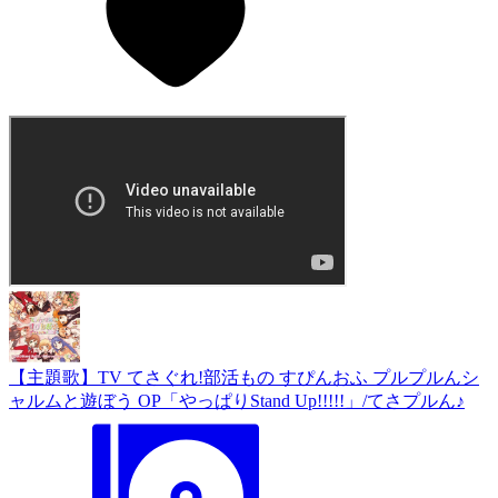
【主題歌】TV てさぐれ!部活もの すぴんおふ プルプルんシ
ャルムと遊ぼう OP「やっぱりStand Up!!!!!」/てさプルん♪