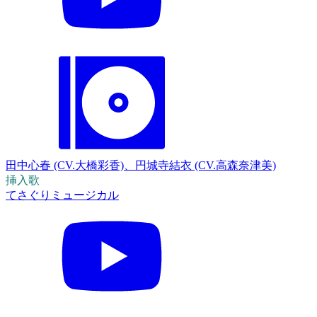
田中心春 (CV.大橋彩香)、円城寺結衣 (CV.高森奈津美)
挿入歌
てさぐりミュージカル