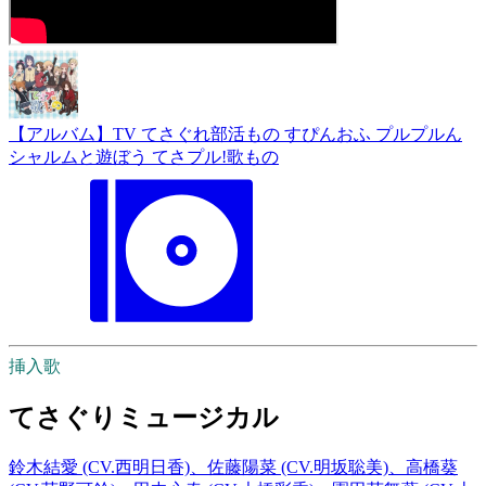
【アルバム】TV てさぐれ部活もの すぴんおふ プルプルん
シャルムと遊ぼう てさプル!歌もの
挿入歌
てさぐりミュージカル
鈴木結愛 (CV.西明日香)、佐藤陽菜 (CV.明坂聡美)、高橋葵