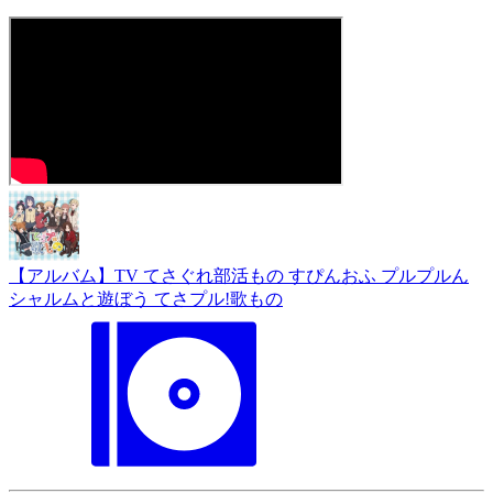
【アルバム】TV てさぐれ部活もの すぴんおふ プルプルん
シャルムと遊ぼう てさプル!歌もの