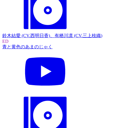
鈴木結愛 (CV.西明日香)、有栖川凛 (CV.三上枝織)
ED
青と黄色のあまのじゃく