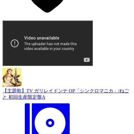
【主題歌】TV ガリレイドンナ OP「シンクロマニカ」/ねご
と 初回生産限定盤A