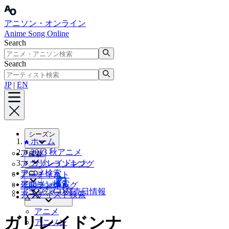
アニソン・オンライン
Anime Song Online
Search
Search
JP
|
EN
シーズン
ホーム
2013 秋アニメ
アニメ
検索
ガリレイドンナ
アニソンランキング
アニメ検索
CD
アーティスト
アニソン検索
Facebook
年間ランキング
アニソンCD発売日情報
ブックマーク
アーティスト検索
X
アニメ
ガリレイドンナ
アニソン