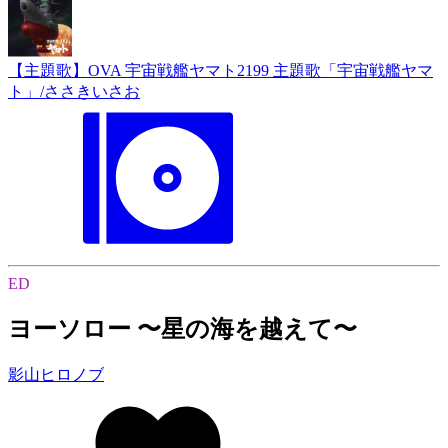
【主題歌】OVA 宇宙戦艦ヤマト2199 主題歌「宇宙戦艦ヤマ
ト」/ささきいさお
ED
ヨーソロー 〜星の海を越えて〜
影山ヒロノブ