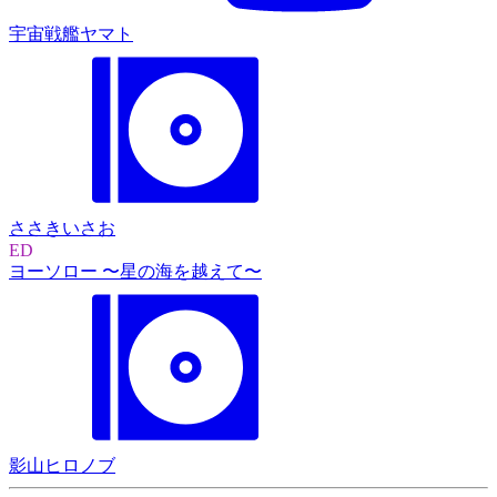
宇宙戦艦ヤマト
ささきいさお
ED
ヨーソロー 〜星の海を越えて〜
影山ヒロノブ