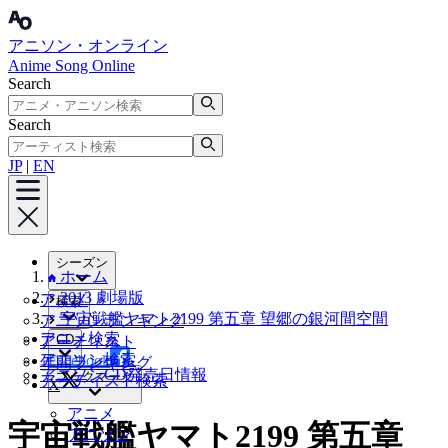
アニソン・オンライン
Anime Song Online
Search
Search
JP
|
EN
シーズン
ホーム
2013 劇場版
アニメ
検索
宇宙戦艦ヤマト2199 第五章 望郷の銀河間空間
アニソンランキング
アニメ検索
CD
アーティスト
アニソン検索
Facebook
年間ランキング
アニソンCD発売日情報
ブックマーク
アーティスト検索
X
アニメ
宇宙戦艦ヤマト2199 第五章
アニソン