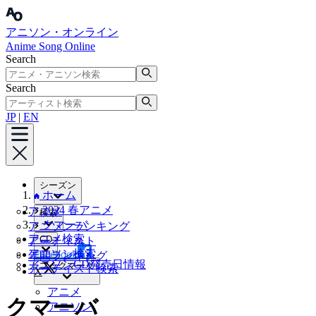
アニソン・オンライン
Anime Song Online
Search
Search
JP
|
EN
シーズン
ホーム
2024 春アニメ
アニメ
検索
クマーバ
アニソンランキング
アニメ検索
CD
アーティスト
アニソン検索
Facebook
年間ランキング
アニソンCD発売日情報
ブックマーク
アーティスト検索
X
アニメ
クマーバ
アニソン