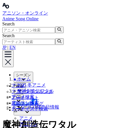
アニソン・オンライン
Anime Song Online
Search
Search
JP
|
EN
シーズン
ホーム
2025 冬アニメ
アニメ
検索
魔神創造伝ワタル
アニソンランキング
アニメ検索
CD
アーティスト
アニソン検索
Facebook
年間ランキング
アニソンCD発売日情報
ブックマーク
アーティスト検索
X
アニメ
魔神創造伝ワタル
アニソン