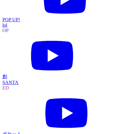
POP UP!
lol
OP
創
SANTA
ED
ポケット