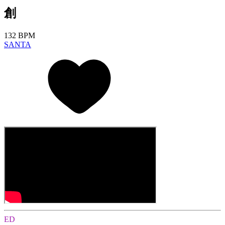
創
132 BPM
SANTA
ED