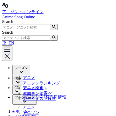
アニソン・オンライン
Anime Song Online
Search
Search
JP
|
EN
シーズン
アニメ
検索
アニソンランキング
アニメ検索
CD
アーティスト
アニソン検索
年間ランキング
アニソンCD発売日情報
ブックマーク
アーティスト検索
アニメ
ホーム
アニソン