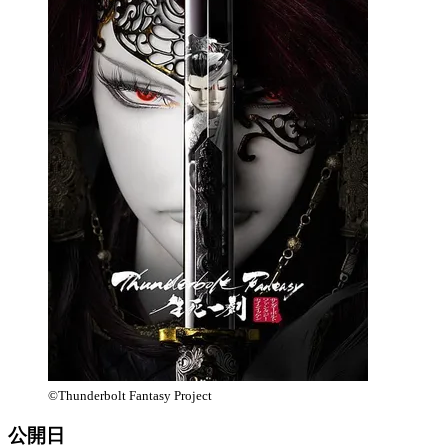
©Thunderbolt Fantasy Project
公開日