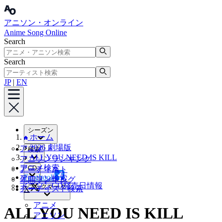
アニソン・オンライン
Anime Song Online
Search
Search
JP
|
EN
シーズン
ホーム
2026 劇場版
アニメ
検索
ALL YOU NEED IS KILL
アニソンランキング
アニメ検索
CD
アーティスト
Facebook
アニソン検索
年間ランキング
アニソンCD発売日情報
ブックマーク
アーティスト検索
X
アニメ
ALL YOU NEED IS KILL
アニソン