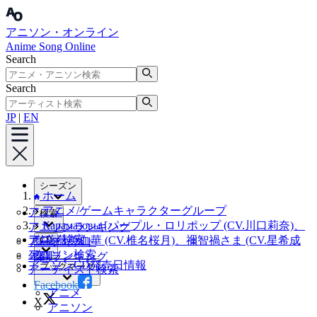
アニソン・オンライン
Anime Song Online
Search
Search
JP
|
EN
シーズン
ホーム
アニメ/ゲームキャラクターグループ
アニメ
検索
Карамазовы [パープル・ロリポップ (CV.川口莉奈)、
アニソンランキング
アニメ検索
獄薔薇美血華 (CV.椎名桜月)、禰󠄀智禍さま (CV.星希成
CD
アーティスト
アニソン検索
奏)]
年間ランキング
アニソンCD発売日情報
ブックマーク
アーティスト検索
Facebook
アニメ
X
アニソン