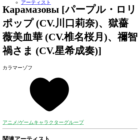
アーティスト
Карамазовы [パープル・ロリ
ポップ (CV.川口莉奈)、獄薔
薇美血華 (CV.椎名桜月)、禰󠄀智
禍さま (CV.星希成奏)]
カラマーゾフ
アニメ/ゲームキャラクターグループ
関連アーティスト