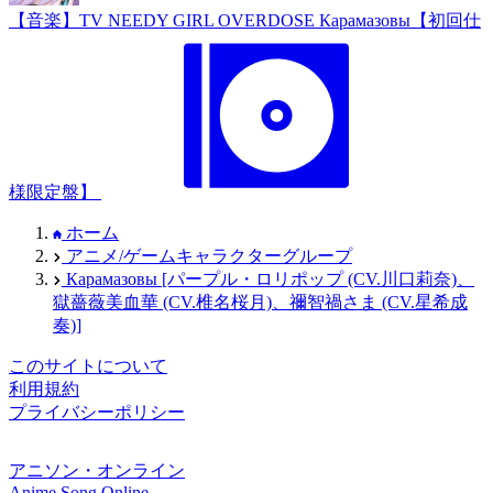
【音楽】TV NEEDY GIRL OVERDOSE Карамазовы【初回仕
様限定盤】
ホーム
アニメ/ゲームキャラクターグループ
Карамазовы [パープル・ロリポップ (CV.川口莉奈)、
獄薔薇美血華 (CV.椎名桜月)、禰󠄀智禍さま (CV.星希成
奏)]
このサイトについて
利用規約
プライバシーポリシー
アニソン・オンライン
Anime Song Online