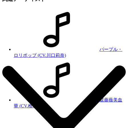
パープル・
ロリポップ (CV.川口莉奈)
獄薔薇美血
華 (CV.椎名桜月)