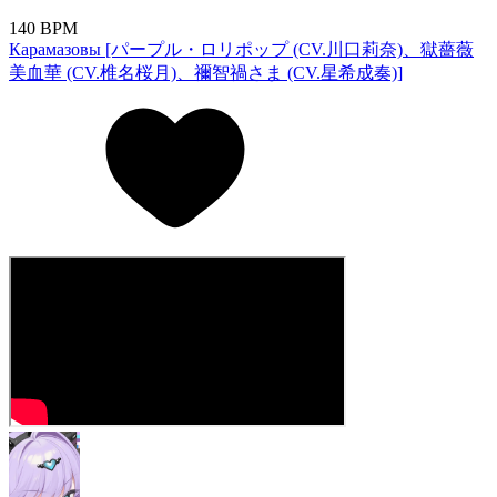
140 BPM
Карамазовы [パープル・ロリポップ (CV.川口莉奈)、獄薔薇
美血華 (CV.椎名桜月)、禰󠄀智禍さま (CV.星希成奏)]