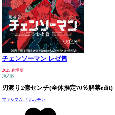
チェンソーマン レゼ篇
2025 劇場版
挿入歌
刃渡り2億センチ(全体推定70％解禁edit)
マキシマム ザ ホルモン