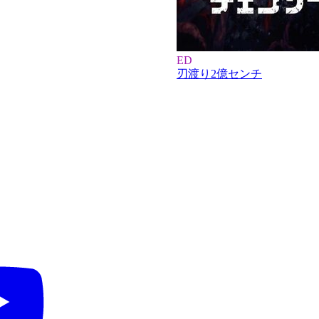
ED
刃渡り2億センチ