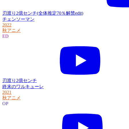
刃渡り2億センチ(全体推定70％解禁edit)
チェンソーマン
2022
秋アニメ
ED
刃渡り2億センチ
終末のワルキューレ
2021
秋アニメ
OP