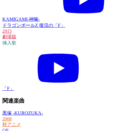
KAMIGAMI-神噛-
ドラゴンボールZ 復活の「F」
2015
劇場版
挿入歌
「F」
関連楽曲
黒塚 -KUROZUKA-
2008
秋アニメ
OP