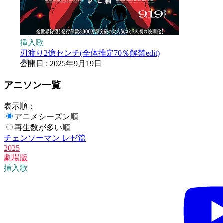
挿入歌
刃渡り2億センチ(全体推定70％解禁edit)
公開日 : 2025年9月19日
アニソン一覧
表示順：
アニメシーズン順
再生数が多い順
チェンソーマン レゼ篇
2025
劇場版
挿入歌