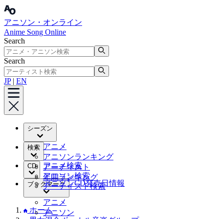
アニソン・オンライン
Anime Song Online
Search
Search
JP
|
EN
シーズン
アニメ
検索
アニソンランキング
アニメ検索
CD
アーティスト
アニソン検索
年間ランキング
アニソンCD発売日情報
ブックマーク
アーティスト検索
アニメ
ホーム
アニソン