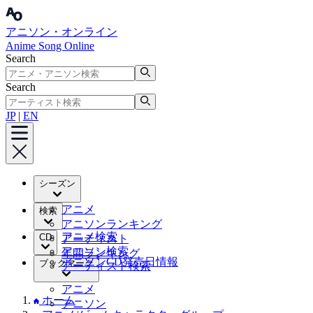
アニソン・オンライン
Anime Song Online
Search
Search
JP
|
EN
シーズン
アニメ
検索
アニソンランキング
アニメ検索
CD
アーティスト
アニソン検索
年間ランキング
アニソンCD発売日情報
ブックマーク
アーティスト検索
アニメ
ホーム
アニソン