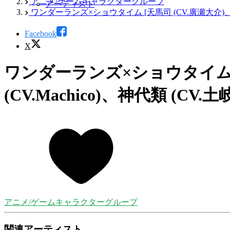
アニメ/ゲームキャラクターグループ
アーティスト
ワンダーランズ×ショウタイム [天馬司 (CV.廣瀬大介)、鳳えむ
Facebook
X
ワンダーランズ×ショウタイム [
(CV.Machico)、神代類 (CV.土
アニメ/ゲームキャラクターグループ
関連アーティスト