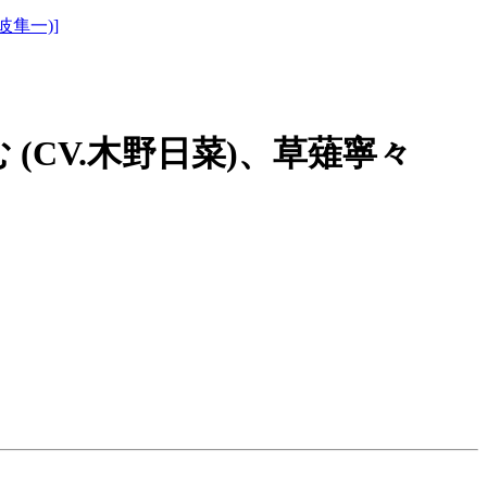
岐隼一)]
 (CV.木野日菜)、草薙寧々