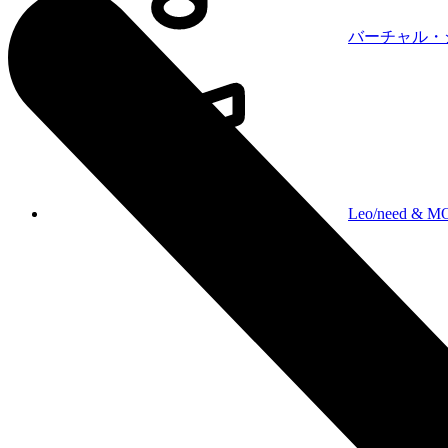
バーチャル・シン
で。
2025
Leo/need 