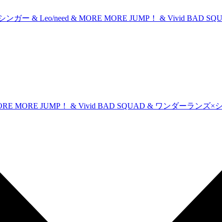
ガー & Leo/need & MORE MORE JUMP！ & Vivid 
& MORE MORE JUMP！ & Vivid BAD SQUAD & ワンダ