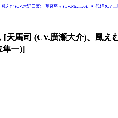
 (CV.木野日菜)、草薙寧々 (CV.Machico)、神代類 (CV.土
天馬司 (CV.廣瀬大介)、鳳えむ
岐隼一)]