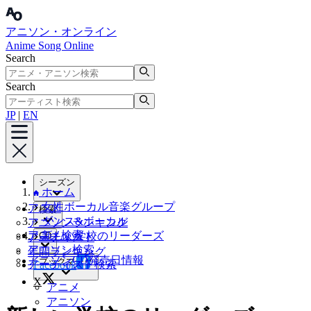
アニソン・オンライン
Anime Song Online
Search
Search
JP
|
EN
シーズン
ホーム
女性ボーカル音楽グループ
アニメ
検索
ダンス&ボーカル
アニソンランキング
アニメ検索
新しい学校のリーダーズ
CD
アーティスト
アニソン検索
年間ランキング
アニソンCD発売日情報
ブックマーク
アーティスト検索
Facebook
X
アニメ
アニソン