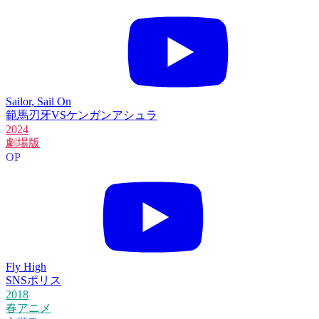
Sailor, Sail On
範馬刃牙VSケンガンアシュラ
2024
劇場版
OP
Fly High
SNSポリス
2018
春アニメ