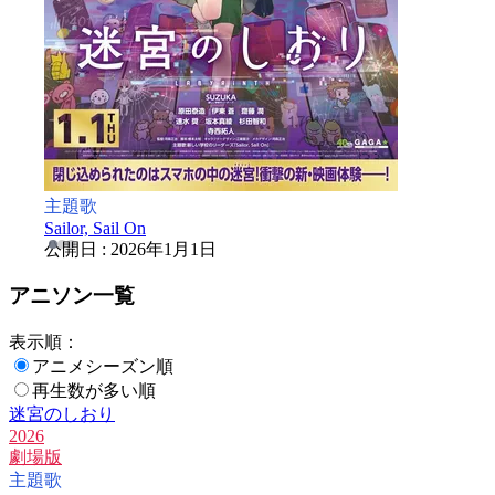
主題歌
F
Sailor, Sail On
公開日 : 2026年1月1日
アニソン一覧
表示順：
アニメシーズン順
再生数が多い順
迷宮のしおり
2026
劇場版
主題歌