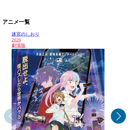
アニメ一覧
迷宮のしおり
2026
2
劇場版