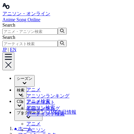
アニソン・オンライン
Anime Song Online
Search
Search
JP
|
EN
シーズン
アニメ
検索
アニソンランキング
アニメ検索
CD
アーティスト
アニソン検索
年間ランキング
アニソンCD発売日情報
ブックマーク
アーティスト検索
アニメ
ホーム
アニソン