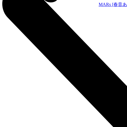
MARs [
春音あ