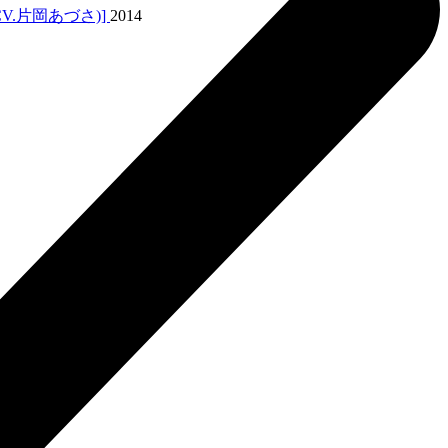
V.片岡あづさ)]
2014