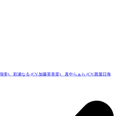
瑠美)、彩瀬なる (CV.加藤英美里)、真中らぁら (CV.茜屋日海