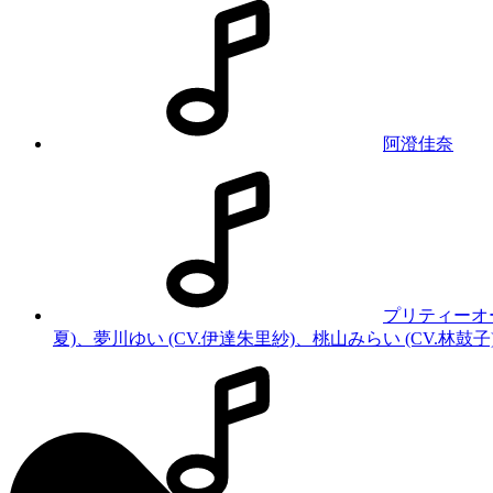
阿澄佳奈
プリティーオ
夏)、夢川ゆい (CV.伊達朱里紗)、桃山みらい (CV.林鼓子)