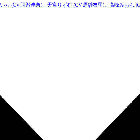
いら (CV.阿澄佳奈)
、天宮りずむ (CV.原紗友里)、高峰みおん (C