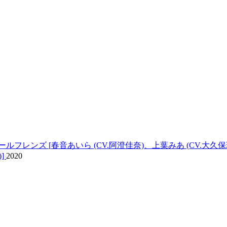
ールフレンズ [
春音あいら (CV.阿澄佳奈)
、上葉みあ (CV.大久保
]
2020