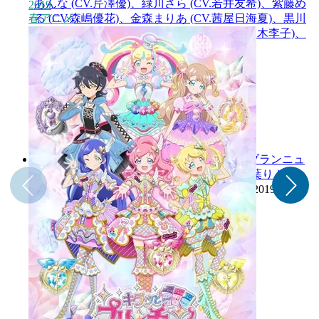
あんな (CV.芹澤優)、緑川さら (CV.若井友希)、紫藤め
2019
2
春アニメ
る (CV.森嶋優花)、金森まりあ (CV.茜屋日海夏)、黒川
すず (CV.徳井青空)、虹ノ咲だいあ (CV.佐々木李子)、
白鳥アンジュ (CV.三森すずこ)]
2019
ブランニュ
ー☆ガールズ [桃山みらい (CV.林鼓子)、
青葉りんか
(CV.厚木那奈美)
、紫藤める (CV.森嶋優花)]
2019