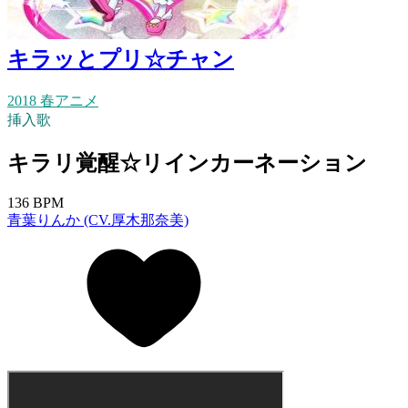
キラッとプリ☆チャン
2018 春アニメ
挿入歌
キラリ覚醒☆リインカーネーション
136 BPM
青葉りんか (CV.厚木那奈美)