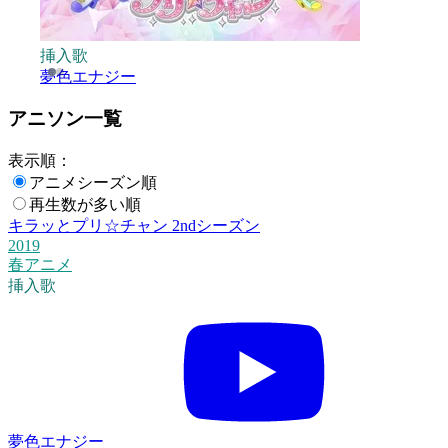
挿入歌
夢色エナジー
アニソン一覧
表示順：
アニメシーズン順
再生数が多い順
キラッとプリ☆チャン 2ndシーズン
2019
春アニメ
挿入歌
夢色エナジー