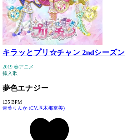
キラッとプリ☆チャン 2ndシーズン
2019 春アニメ
挿入歌
夢色エナジー
135 BPM
青葉りんか (CV.厚木那奈美)