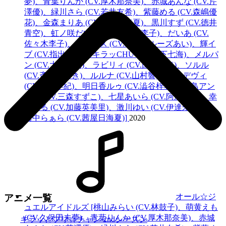
夢)、
青葉りんか (CV.厚木那奈美)
、赤城あんな (CV.芹
澤優)、緑川さら (CV.若井友希)、紫藤める (CV.森嶋優
花)、金森まりあ (CV.茜屋日海夏)、黒川すず (CV.徳井
青空)、虹ノ咲だいあ (CV.佐々木李子)、だいあ (CV.
佐々木李子)、輝アリス (CV.ファイルーズあい)、輝イ
ブ (CV.指出毬亜)、キラッCHU (CV.山下七海)、メルパ
ン (CV.大森日雅)、ラビリィ (CV.田中美海)、ソルル
(CV.斎賀みつき)、ルルナ (CV.山村響)、歩堂デヴィ
(CV.山北早紀)、明日香ルゥ (CV.澁谷梓希)、白鳥アン
ジュ (CV.三森すずこ)、七星あいら (CV.阿澄佳奈)、幸
瀬なる (CV.加藤英美里)、激川ゆい (CV.伊達朱里紗)、
真中らぁら (CV.茜屋日海夏)]
2020
オール☆ジ
アニメ一覧
ュエルアイドルズ [桃山みらい (CV.林鼓子)、萌黄えも
(CV.久保田未夢)、
青葉りんか (CV.厚木那奈美)
、赤城
キラッとプリ☆チャン 2ndシーズン