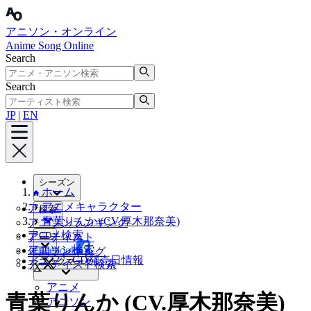
アニソン・オンライン
Anime Song Online
Search
Search
JP
|
EN
シーズン
ホーム
アニメキャラクター
アニメ
検索
青葉りんか (CV.厚木那奈美)
アニソンランキング
アニメ検索
CD
アーティスト
アニソン検索
Facebook
年間ランキング
アニソンCD発売日情報
ブックマーク
アーティスト検索
X
アニメ
青葉りんか (CV.厚木那奈美)
アニソン