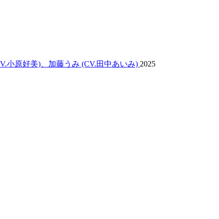
V.小原好美)
、加藤うみ (CV.田中あいみ)
2025