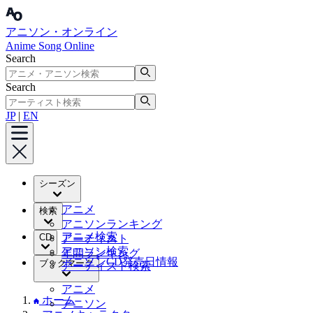
アニソン・オンライン
Anime Song Online
Search
Search
JP
|
EN
シーズン
アニメ
検索
アニソンランキング
アニメ検索
CD
アーティスト
アニソン検索
年間ランキング
アニソンCD発売日情報
ブックマーク
アーティスト検索
アニメ
ホーム
アニソン