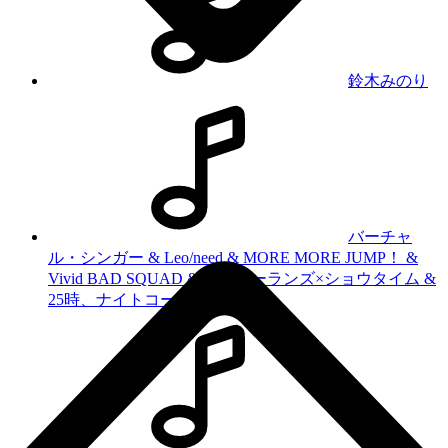
鈴木みのり
バーチャ
ル・シンガー & Leo/need & MORE MORE JUMP！ &
Vivid BAD SQUAD & ワンダーランズ×ショウタイム &
25時、ナイトコードで。
2025