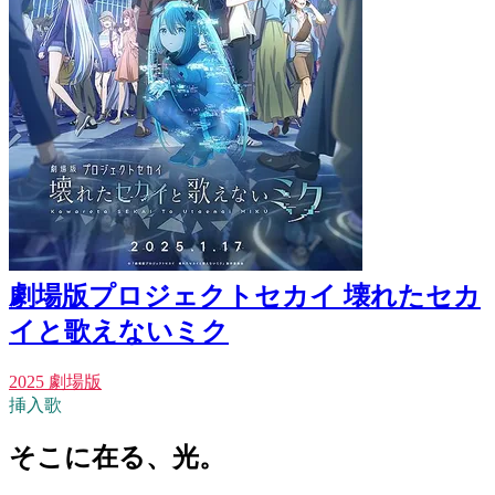
劇場版プロジェクトセカイ 壊れたセカ
イと歌えないミク
2025 劇場版
挿入歌
そこに在る、光。