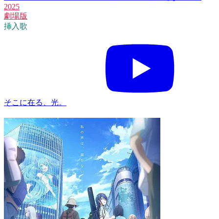
2025
劇場版
挿入歌
そこに在る、光。