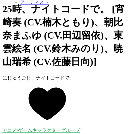
アーティスト
25時、ナイトコードで。 [宵
崎奏 (CV.楠木ともり)、朝比
奈まふゆ (CV.田辺留依)、東
雲絵名 (CV.鈴木みのり)、暁
山瑞希 (CV.佐藤日向)]
にじゅうごじ、ナイトコードで。
アニメ/ゲームキャラクターグループ