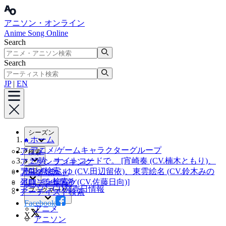
アニソン・オンライン
Anime Song Online
Search
Search
JP
|
EN
シーズン
ホーム
アニメ/ゲームキャラクターグループ
アニメ
検索
25時、ナイトコードで。 [宵崎奏 (CV.楠木ともり)、
アニソンランキング
アニメ検索
朝比奈まふゆ (CV.田辺留依)、東雲絵名 (CV.鈴木みの
CD
アーティスト
アニソン検索
り)、暁山瑞希 (CV.佐藤日向)]
年間ランキング
アニソンCD発売日情報
ブックマーク
アーティスト検索
Facebook
アニメ
X
アニソン