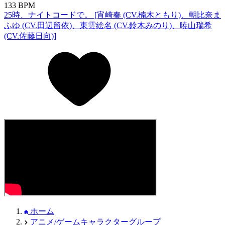
133 BPM
25時、ナイトコードで。 [宵崎奏 (CV.楠木ともり)、朝比奈ま
ふゆ (CV.田辺留依)、東雲絵名 (CV.鈴木みのり)、暁山瑞希
(CV.佐藤日向)]
ホーム
アニメ/ゲームキャラクターグループ