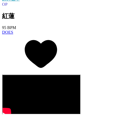
OP
紅蓮
95 BPM
DOES