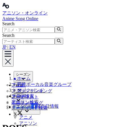
アニソン・オンライン
Anime Song Online
Search
Search
JP
|
EN
シーズン
ホーム
男性ボーカル音楽グループ
アニメ
検索
ロックバンド
アニソンランキング
アニメ検索
DOES
CD
アーティスト
アニソン検索
年間ランキング
アニソンCD発売日情報
ブックマーク
Facebook
アーティスト検索
X
アニメ
アニソン