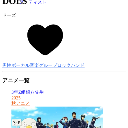
DOES
アーティスト
ドーズ
男性ボーカル音楽グループ
ロックバンド
アニメ一覧
3年Z組銀八先生
2025
2
秋アニメ