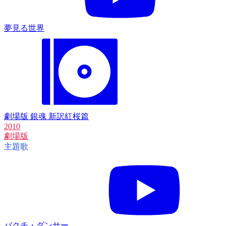
夢見る世界
劇場版 銀魂 新訳紅桜篇
2010
劇場版
主題歌
バクチ・ダンサー