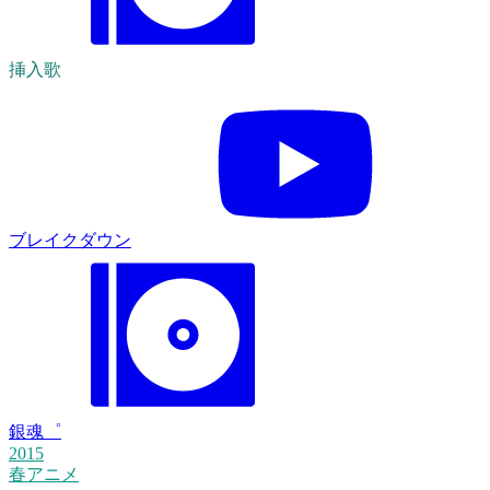
挿入歌
ブレイクダウン
銀魂゜
2015
春アニメ