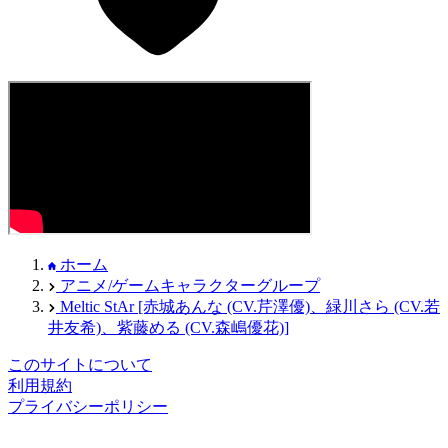
ホーム
アニメ/ゲームキャラクターグループ
Meltic StAr [赤城あんな (CV.芹澤優)、緑川さら (CV.若
井友希)、紫藤める (CV.森嶋優花)]
このサイトについて
利用規約
プライバシーポリシー