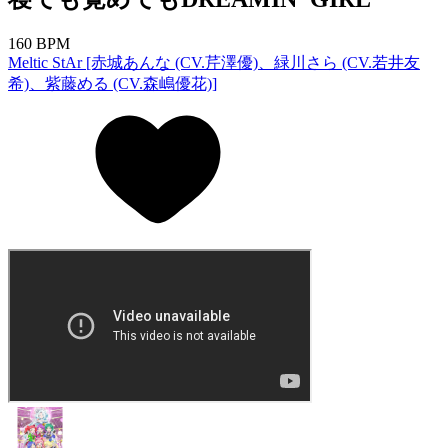
160 BPM
Meltic StAr [赤城あんな (CV.芹澤優)、緑川さら (CV.若井友
希)、紫藤める (CV.森嶋優花)]