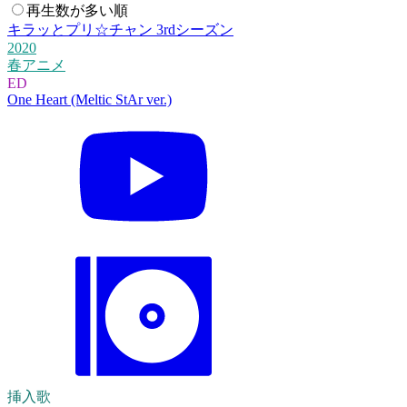
再生数が多い順
キラッとプリ☆チャン 3rdシーズン
2020
春アニメ
ED
One Heart (Meltic StAr ver.)
挿入歌