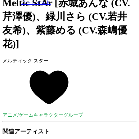
Meltic StAr [赤城あんな (CV.
アーティスト
芹澤優)、緑川さら (CV.若井
友希)、紫藤める (CV.森嶋優
花)]
メルティック スター
アニメ/ゲームキャラクターグループ
関連アーティスト