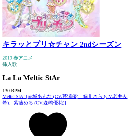
キラッとプリ☆チャン 2ndシーズン
2019 春アニメ
挿入歌
La La Meltic StAr
130 BPM
Meltic StAr [赤城あんな (CV.芹澤優)、緑川さら (CV.若井友
希)、紫藤める (CV.森嶋優花)]