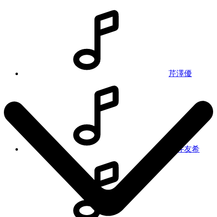
芹澤優
若井友希