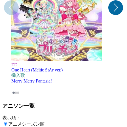
ED
One Heart (Meltic StAr ver.)
L
挿入歌
Merry Merry Fantasia!
アニソン一覧
表示順：
アニメシーズン順