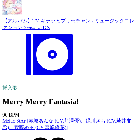
【アルバム】TV キラッとプリ☆チャン♪ ミュージックコレ
クション Season.3 DX
挿入歌
Merry Merry Fantasia!
90 BPM
Meltic StAr [赤城あんな (CV.芹澤優)、緑川さら (CV.若井友
希)、紫藤める (CV.森嶋優花)]