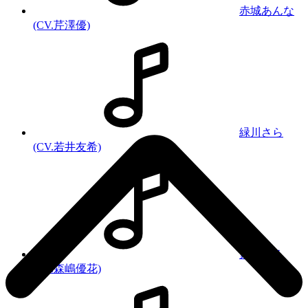
赤城あんな
(CV.芹澤優)
緑川さら
(CV.若井友希)
紫藤める
(CV.森嶋優花)