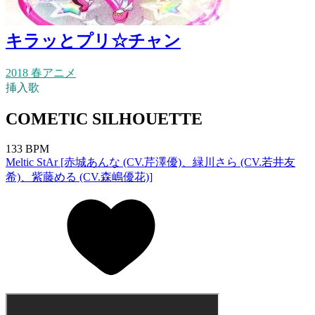
キラッとプリ☆チャン
2018 春アニメ
挿入歌
COMETIC SILHOUETTE
133 BPM
Meltic StAr [赤城あんな (CV.芹澤優)、緑川さら (CV.若井友
希)、紫藤める (CV.森嶋優花)]