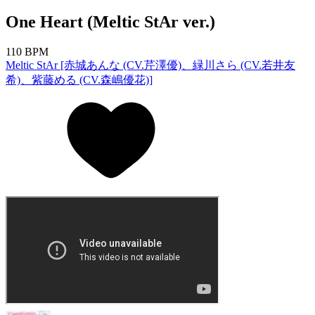
One Heart (Meltic StAr ver.)
110 BPM
Meltic StAr [赤城あんな (CV.芹澤優)、緑川さら (CV.若井友
希)、紫藤める (CV.森嶋優花)]