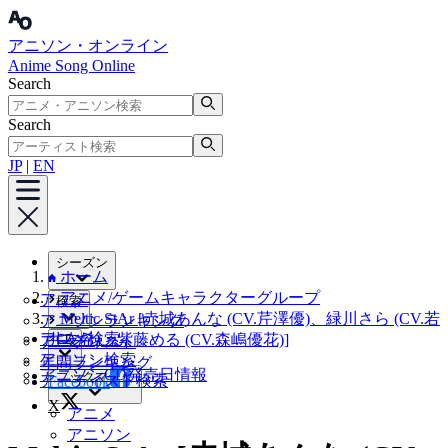
アニソン・オンライン
Anime Song Online
Search
Search
JP
|
EN
シーズン
ホーム
アニメ/ゲームキャラクターグループ
アニメ
検索
Meltic StAr [赤城あんな (CV.芹澤優)、緑川さら (CV.若
アニソンランキング
アニメ検索
井友希)、紫藤める (CV.森嶋優花)]
CD
アーティスト
アニソン検索
年間ランキング
アニソンCD発売日情報
ブックマーク
アーティスト検索
Facebook
X
アニメ
アニソン