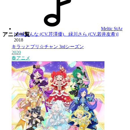
Meltic StAr
アニメ一覧
[赤城あんな (CV.芹澤優)、緑川さら (CV.若井友希)]
2018
キラッとプリ☆チャン 3rdシーズン
2020
2
春アニメ