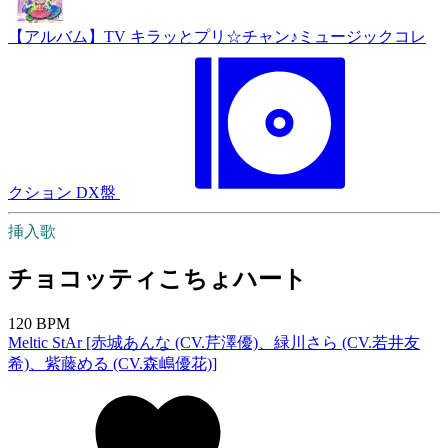
【アルバム】TV キラッとプリ☆チャン♪ミュージックコレ
クション DX盤
挿入歌
チョコッティこちょハート
120 BPM
Meltic StAr [赤城あんな (CV.芹澤優)、緑川さら (CV.若井友
希)、紫藤める (CV.森嶋優花)]