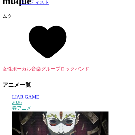
muque
アーティスト
ムク
女性ボーカル音楽グループ
ロックバンド
アニメ一覧
LIAR GAME
2026
2
春アニメ