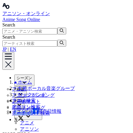
アニソン・オンライン
Anime Song Online
Search
Search
JP
|
EN
シーズン
ホーム
女性ボーカル音楽グループ
アニメ
検索
ロックバンド
アニソンランキング
アニメ検索
muque
CD
アーティスト
アニソン検索
年間ランキング
アニソンCD発売日情報
ブックマーク
Facebook
アーティスト検索
X
アニメ
アニソン