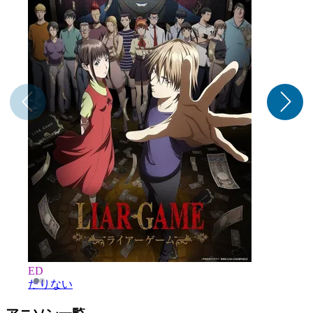
ED
T
たりない