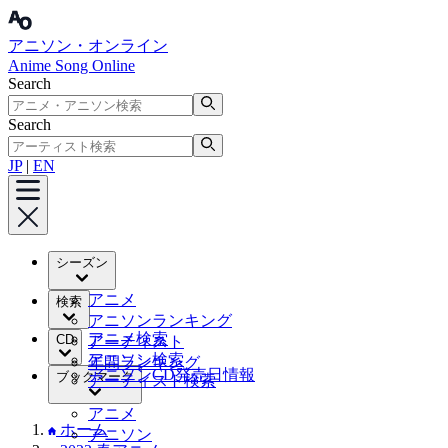
アニソン・オンライン
Anime Song Online
Search
Search
JP
|
EN
シーズン
アニメ
検索
アニソンランキング
アニメ検索
CD
アーティスト
アニソン検索
年間ランキング
アニソンCD発売日情報
ブックマーク
アーティスト検索
アニメ
ホーム
アニソン