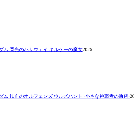
ダム 閃光のハサウェイ キルケーの魔女
2026
ダム 鉄血のオルフェンズ ウルズハント -小さな挑戦者の軌跡-
2