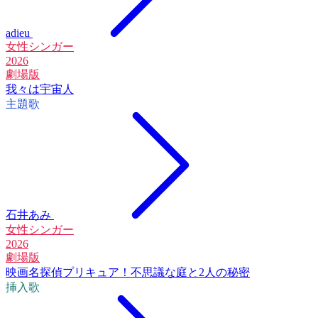
adieu
女性シンガー
2026
劇場版
我々は宇宙人
主題歌
石井あみ
女性シンガー
2026
劇場版
映画名探偵プリキュア！不思議な庭と2人の秘密
挿入歌