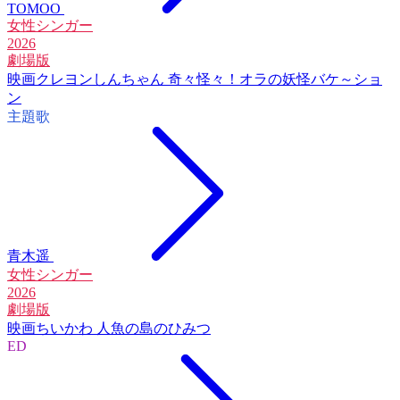
TOMOO
女性シンガー
2026
劇場版
映画クレヨンしんちゃん 奇々怪々！オラの妖怪バケ～ショ
ン
主題歌
青木遥
女性シンガー
2026
劇場版
映画ちいかわ 人魚の島のひみつ
ED