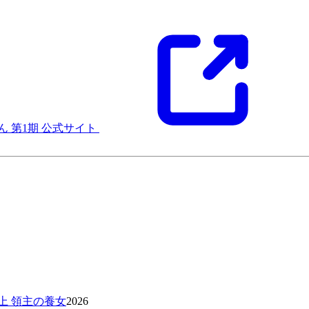
 第1期 公式サイト
上 領主の養女
2026