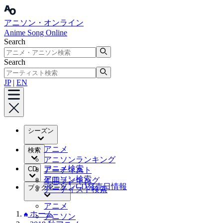
アニソン・オンライン
Anime Song Online
Search
Search
JP
|
EN
シーズン
アニメ
検索
アニソンランキング
アニメ検索
CD
アーティスト
アニソン検索
年間ランキング
アニソンCD発売日情報
ブックマーク
アーティスト検索
アニメ
ホーム
アニソン