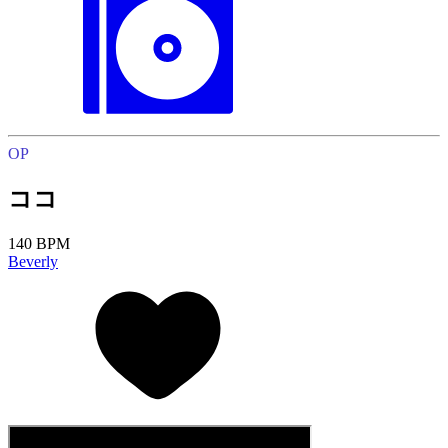
OP
ココ
140 BPM
Beverly