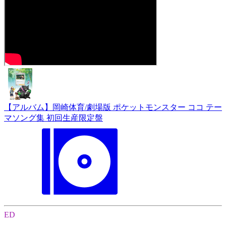
【アルバム】岡崎体育/劇場版 ポケットモンスター ココ テー
マソング集 初回生産限定盤
ED