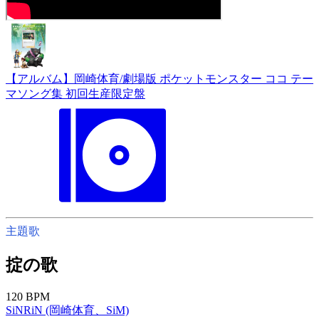
【アルバム】岡崎体育/劇場版 ポケットモンスター ココ テー
マソング集 初回生産限定盤
主題歌
掟の歌
120 BPM
SiNRiN (岡崎体育、SiM)