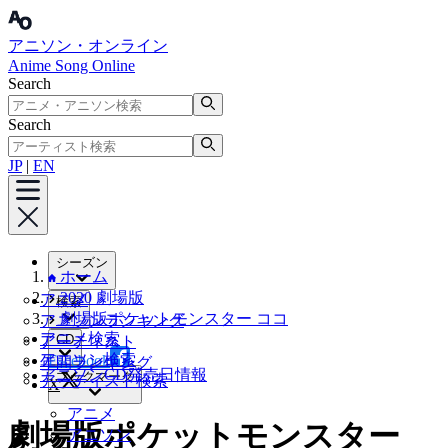
アニソン・オンライン
Anime Song Online
Search
Search
JP
|
EN
シーズン
ホーム
2020 劇場版
アニメ
検索
劇場版ポケットモンスター ココ
アニソンランキング
アニメ検索
CD
アーティスト
アニソン検索
Facebook
年間ランキング
アニソンCD発売日情報
ブックマーク
アーティスト検索
X
アニメ
劇場版ポケットモンスター
アニソン