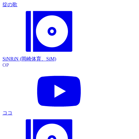
掟の歌
SiNRiN (岡崎体育、SiM)
OP
ココ