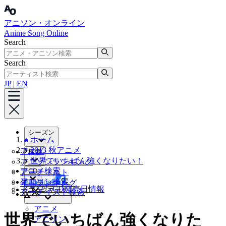
アニソン・オンライン
Anime Song Online
Search
Search
JP
|
EN
シーズン
ホーム
2013 秋アニメ
アニメ
検索
世界でいちばん強くなりたい！
アニソンランキング
アニメ検索
CD
アーティスト
アニソン検索
Facebook
年間ランキング
アニソンCD発売日情報
ブックマーク
アーティスト検索
X
アニメ
世界でいちばん強くなりた
アニソン