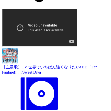
【主題歌】TV 世界でいちばん強くなりたい! ED「Fan
Fanfare!!!」/Sweet Diva