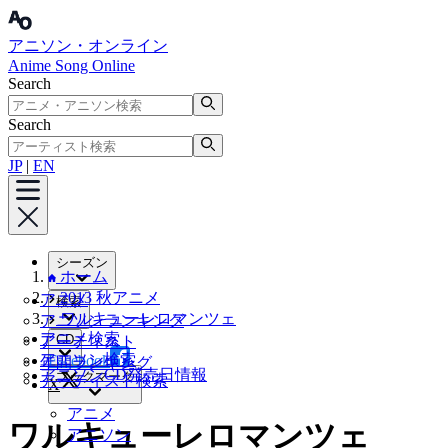
アニソン・オンライン
Anime Song Online
Search
Search
JP
|
EN
シーズン
ホーム
2013 秋アニメ
アニメ
検索
ワルキューレロマンツェ
アニソンランキング
アニメ検索
CD
アーティスト
アニソン検索
Facebook
年間ランキング
アニソンCD発売日情報
ブックマーク
アーティスト検索
X
アニメ
ワルキューレロマンツェ
アニソン