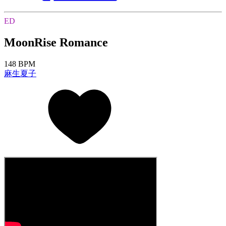
ED
MoonRise Romance
148 BPM
麻生夏子