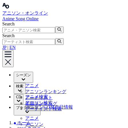
アニソン・オンライン
Anime Song Online
Search
Search
JP
|
EN
シーズン
アニメ
検索
アニソンランキング
アニメ検索
CD
アーティスト
アニソン検索
年間ランキング
アニソンCD発売日情報
ブックマーク
アーティスト検索
アニメ
ホーム
アニソン