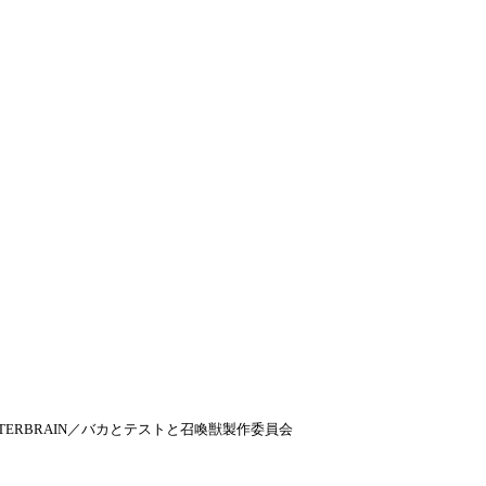
ATION ENTERBRAIN／バカとテストと召喚獣製作委員会