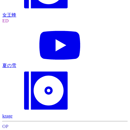
女王蜂
ED
夏の雪
krage
OP