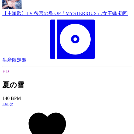
【主題歌】TV 後宮の烏 OP「MYSTERIOUS」/女王蜂 初回
生産限定盤
ED
夏の雪
140 BPM
krage