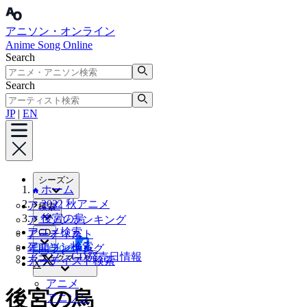
アニソン・オンライン
Anime Song Online
Search
Search
JP
|
EN
シーズン
ホーム
2022 秋アニメ
アニメ
検索
後宮の烏
アニソンランキング
アニメ検索
CD
アーティスト
アニソン検索
Facebook
年間ランキング
アニソンCD発売日情報
ブックマーク
アーティスト検索
X
アニメ
後宮の烏
アニソン