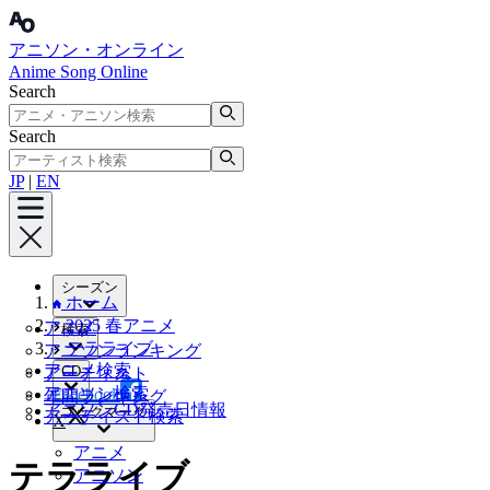
アニソン・オンライン
Anime Song Online
Search
Search
JP
|
EN
シーズン
ホーム
2025 春アニメ
アニメ
検索
テラライブ
アニソンランキング
アニメ検索
CD
アーティスト
アニソン検索
Facebook
年間ランキング
アニソンCD発売日情報
ブックマーク
アーティスト検索
X
アニメ
テラライブ
アニソン