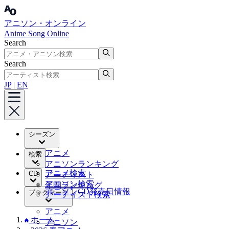
アニソン・オンライン
Anime Song Online
Search
Search
JP
|
EN
シーズン
アニメ
検索
アニソンランキング
アニメ検索
CD
アーティスト
アニソン検索
年間ランキング
アニソンCD発売日情報
ブックマーク
アーティスト検索
アニメ
ホーム
アニソン