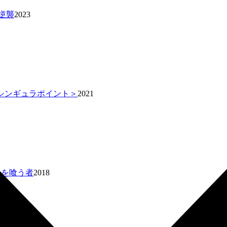
逆襲
2023
 ＜シンギュラポイント＞
2021
 星を喰う者
2018