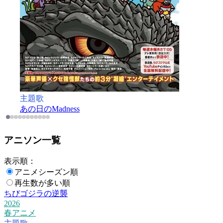
主題歌
あの日のMadness
アニソン一覧
表示順：
アニメシーズン順
再生数が多い順
ちびゴジラの逆襲
2026
春アニメ