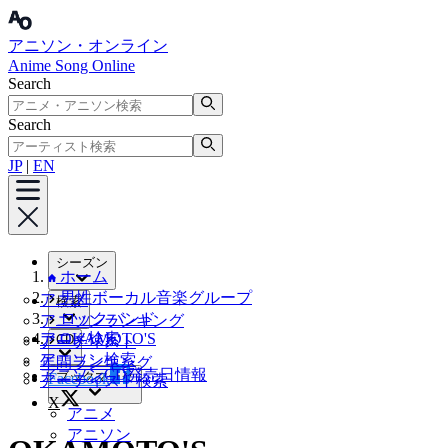
アニソン・オンライン
Anime Song Online
Search
Search
JP
|
EN
シーズン
ホーム
男性ボーカル音楽グループ
アニメ
検索
ロックバンド
アニソンランキング
アニメ検索
OKAMOTO'S
CD
アーティスト
アニソン検索
年間ランキング
アニソンCD発売日情報
ブックマーク
Facebook
アーティスト検索
X
アニメ
アニソン