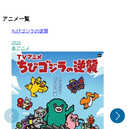
アニメ一覧
ちびゴジラの逆襲
2026
2
春アニメ