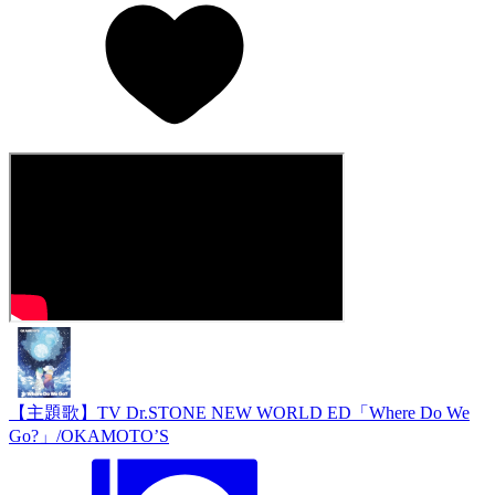
【主題歌】TV Dr.STONE NEW WORLD ED「Where Do We
Go?」/OKAMOTO’S