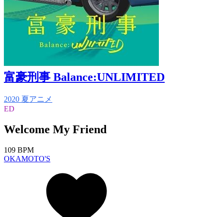
富豪刑事 Balance:UNLIMITED
2020 夏アニメ
ED
Welcome My Friend
109 BPM
OKAMOTO'S