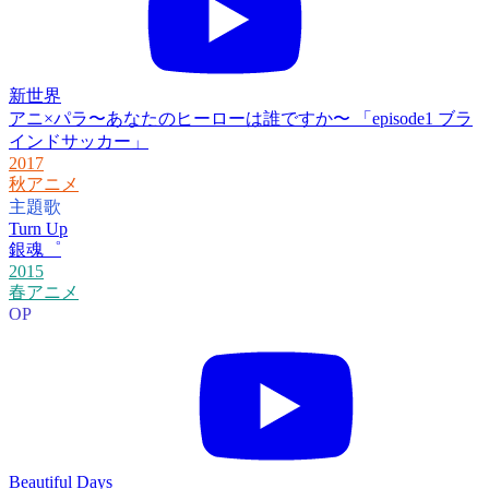
新世界
アニ×パラ〜あなたのヒーローは誰ですか〜 「episode1 ブラ
インドサッカー」
2017
秋アニメ
主題歌
Turn Up
銀魂゜
2015
春アニメ
OP
Beautiful Days