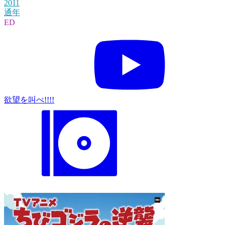
2011
通年
ED
欲望を叫べ!!!!