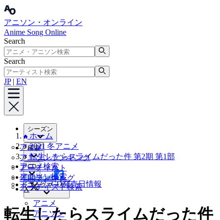
アニソン・オンライン
Anime Song Online
Search
Search
JP
|
EN
シーズン
ホーム
2021 冬アニメ
アニメ
検索
転生したらスライムだった件 第2期 第1部
アニソンランキング
アニメ検索
CD
アーティスト
アニソン検索
Facebook
年間ランキング
アニソンCD発売日情報
ブックマーク
アーティスト検索
X
アニメ
転生したらスライムだった件
アニソン