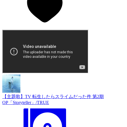
【主題歌】TV 転生したらスライムだった件 第2期
OP「Storyteller」/TRUE