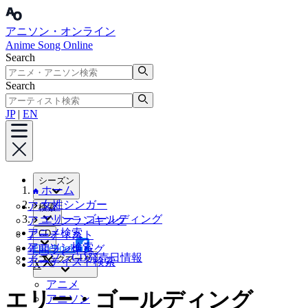
アニソン・オンライン
Anime Song Online
Search
Search
JP
|
EN
シーズン
ホーム
女性シンガー
アニメ
検索
エリー・ゴールディング
アニソンランキング
アニメ検索
CD
アーティスト
アニソン検索
Facebook
年間ランキング
アニソンCD発売日情報
ブックマーク
アーティスト検索
X
アニメ
エリー・ゴールディング
アニソン