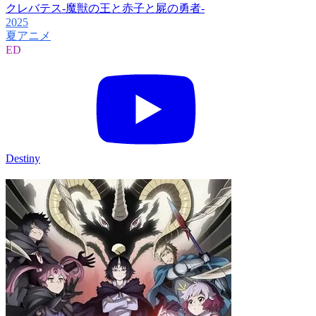
クレバテス-魔獣の王と赤子と屍の勇者-
2025
夏アニメ
ED
Destiny