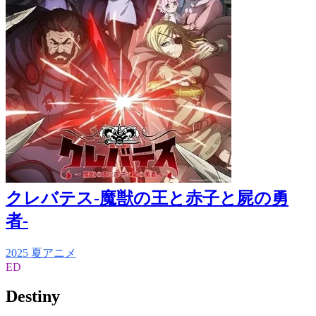
クレバテス-魔獣の王と赤子と屍の勇
者-
2025 夏アニメ
ED
Destiny