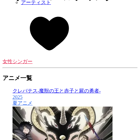
アーティスト
女性シンガー
アニメ一覧
クレバテス-魔獣の王と赤子と屍の勇者-
2025
夏アニメ