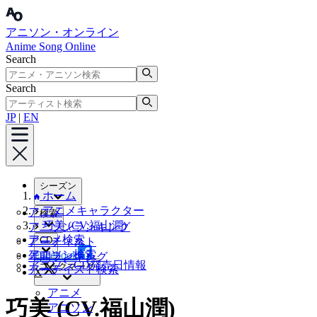
アニソン・オンライン
Anime Song Online
Search
Search
JP
|
EN
シーズン
ホーム
アニメキャラクター
アニメ
検索
巧美 (CV.福山潤)
アニソンランキング
アニメ検索
CD
アーティスト
アニソン検索
Facebook
年間ランキング
アニソンCD発売日情報
ブックマーク
アーティスト検索
X
アニメ
巧美 (CV.福山潤)
アニソン