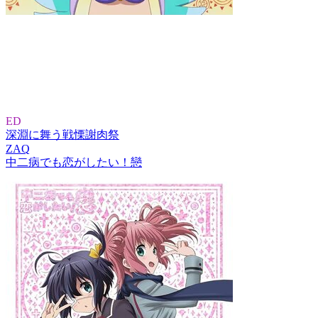
ED
深淵に舞う戦慄謝肉祭
ZAQ
中二病でも恋がしたい！戀