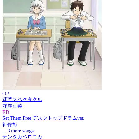
OP
迷惑スペクタクル
花澤香菜
ED
Set Them Free デスクトップドラムver.
神保彰
... 3 more songs.
ナンダカベロニカ