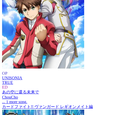
OP
UNISONIA
TRUE
ED
あの空に還る未来で
ChouCho
... 1 more song.
カードファイト!! ヴァンガード レギオンメイト編