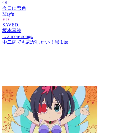
OP
今日に恋色
May'n
ED
SAVED.
坂本真綾
... 2 more songs.
中二病でも恋がしたい！戀 Lite