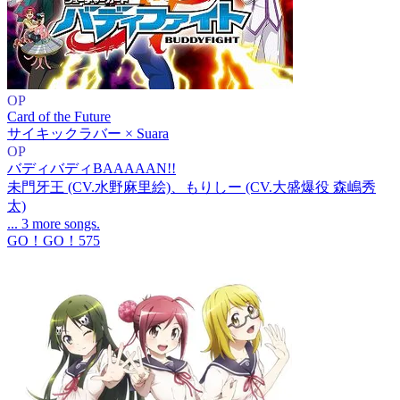
OP
Card of the Future
サイキックラバー × Suara
OP
バディバディBAAAAAN!!
未門牙王 (CV.水野麻里絵)、もりしー (CV.大盛爆役 森嶋秀
太)
... 3 more songs.
GO！GO！575