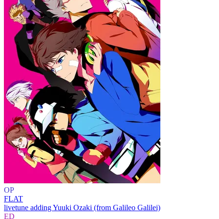
OP
FLAT
livetune adding Yuuki Ozaki (from Galileo Galilei)
ED