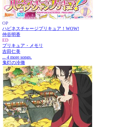
OP
ハピネスチャージプリキュア！WOW!
仲谷明香
ED
プリキュア・メモリ
吉田仁美
... 4 more songs.
鬼灯の冷徹