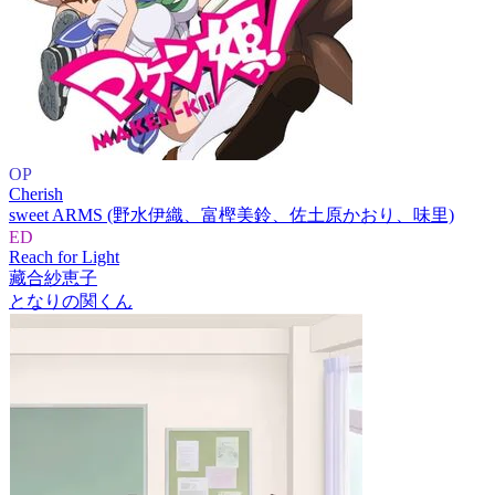
OP
Cherish
sweet ARMS (野水伊織、富樫美鈴、佐土原かおり、味里)
ED
Reach for Light
藏合紗恵子
となりの関くん