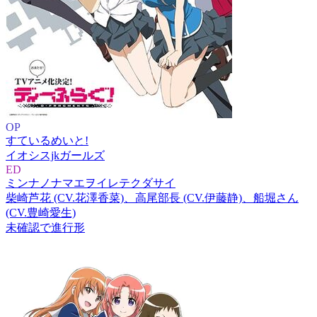
OP
すているめいと!
イオシスjkガールズ
ED
ミンナノナマエヲイレテクダサイ
柴崎芦花 (CV.花澤香菜)、高尾部長 (CV.伊藤静)、船堀さん
(CV.豊崎愛生)
未確認で進行形