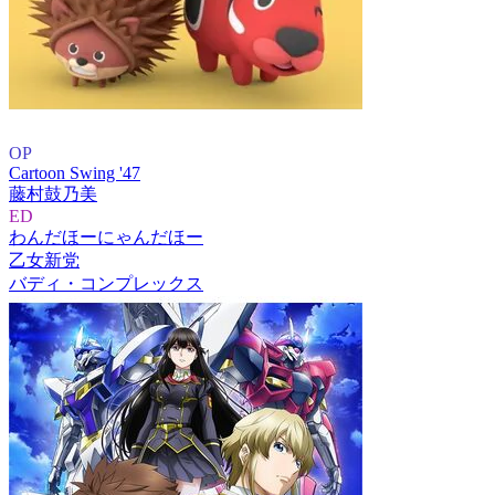
OP
Cartoon Swing '47
藤村鼓乃美
ED
わんだほーにゃんだほー
乙女新党
バディ・コンプレックス