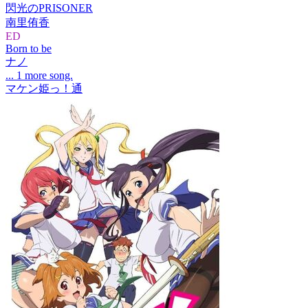
閃光のPRISONER
南里侑香
ED
Born to be
ナノ
... 1 more song.
マケン姫っ！通