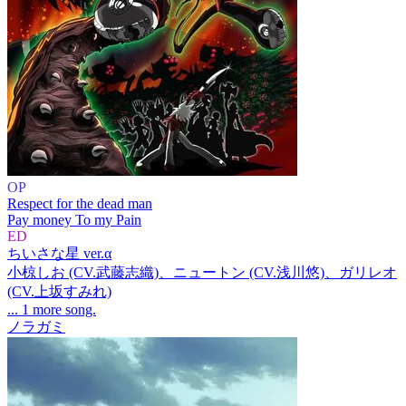
OP
Respect for the dead man
Pay money To my Pain
ED
ちいさな星 ver.α
小椋しお (CV.武藤志織)、ニュートン (CV.浅川悠)、ガリレオ
(CV.上坂すみれ)
... 1 more song.
ノラガミ