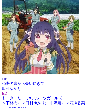
OP
秘密の扉から会いにきて
田村ゆかり
ED
も・ぎ・た・て♥フルーツガールズ
木下林檎 (CV.田村ゆかり)、中沢農 (CV.花澤香菜)
... 5 more songs.