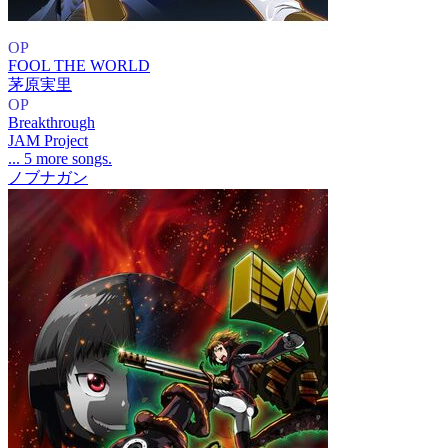
OP
FOOL THE WORLD
茅原実里
OP
Breakthrough
JAM Project
... 5 more songs.
ノブナガン