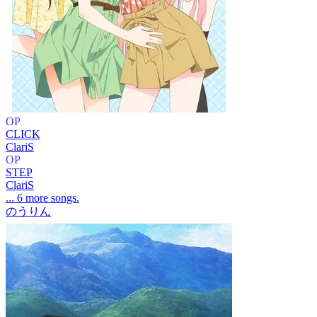
OP
CLICK
ClariS
OP
STEP
ClariS
... 6 more songs.
のうりん