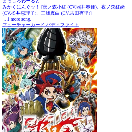
まっしろわーるど
みかくにんぐッ！ [夜ノ森小紅 (CV.照井春佳)、夜ノ森紅緒
(CV.松井恵理子)、三峰真白 (CV.吉田有里)]
... 1 more song.
フューチャーカード バディファイト