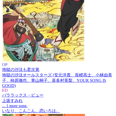
OP
地獄の沙汰も君次第
地獄の沙汰オールスターズ (安元洋貴、長嶝高士、小林由美
子、柿原徹也、青山桐子、喜多村英梨、YOUR SONG IS
GOOD)
ED
パララックス・ビュー
上坂すみれ
... 1 more song.
いなり、こんこん、恋いろは。