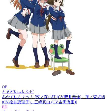
OP
とまどい→レシピ
みかくにんぐッ！ [夜ノ森小紅 (CV.照井春佳)、夜ノ森紅緒
(CV.松井恵理子)、三峰真白 (CV.吉田有里)]
ED