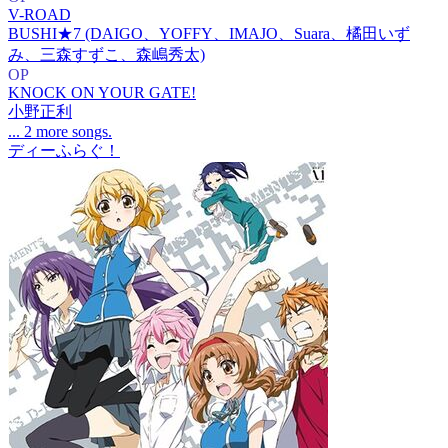
V-ROAD
BUSHI★7 (DAIGO、YOFFY、IMAJO、Suara、橘田いず
み、三森すずこ、森嶋秀太)
OP
KNOCK ON YOUR GATE!
小野正利
... 2 more songs.
ディーふらぐ！