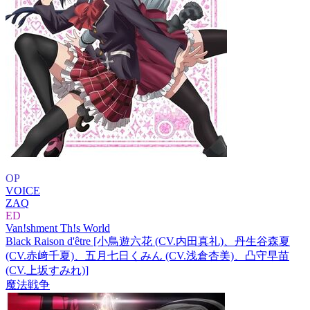
OP
VOICE
ZAQ
ED
Van!shment Th!s World
Black Raison d'être [小鳥遊六花 (CV.内田真礼)、丹生谷森夏
(CV.赤﨑千夏)、五月七日くみん (CV.浅倉杏美)、凸守早苗
(CV.上坂すみれ)]
魔法戦争