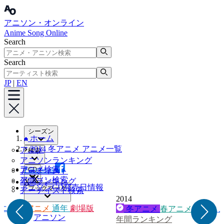
アニソン・オンライン
Anime Song Online
Search
Search
JP
|
EN
シーズン
ホーム
2014 冬アニメ アニメ一覧
アニメ
検索
アニソンランキング
アニメ検索
Facebook
CD
アーティスト
アニソン検索
年間ランキング
X
アニソンCD発売日情報
ブックマーク
アーティスト検索
2014
アニメ
アニメ
秋アニメ
通年
劇場版
冬アニメ
春アニメ
夏アニ
アニソン
年間ランキング