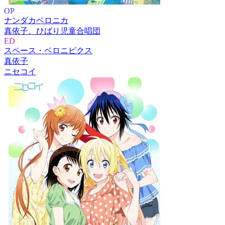
OP
ナンダカベロニカ
真依子、ひばり児童合唱団
ED
スペース・ベロニビクス
真依子
ニセコイ