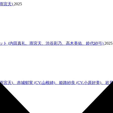
雨宮天
)
2025
ット (内田真礼、
雨宮天
、渋谷彩乃、高木美佑、鈴代紗弓)
2025
雨宮天
)、赤城郁実 (CV.山根綺)、姫路紗良 (CV.小原好美)、岩見