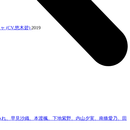
ャ (CV.悠木碧)
2019
みれ、早見沙織、本渡楓、下地紫野、内山夕実、南條愛乃、田