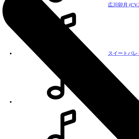
広川卯月 (CV.
スイートバレ
広川卯月 (CV.