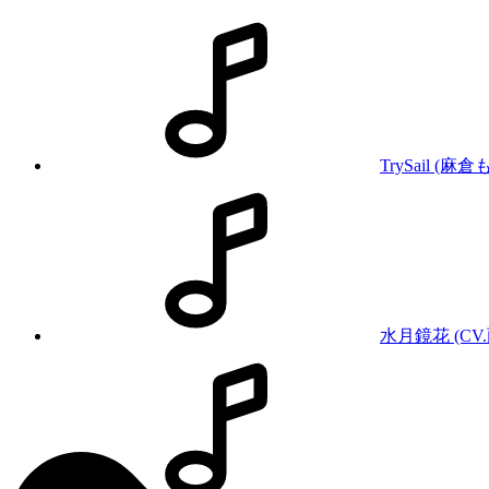
TrySail (麻
水月鏡花 (CV.