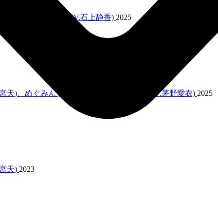
雨宮天
)、アオジル (CV.石上静香)
2025
宮天
)、めぐみん (CV.高橋李衣)、ダクネス (CV.茅野愛衣)
2025
宮天
)
2023