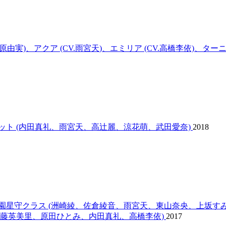
.原由実)、アクア (CV.
雨宮天
)、エミリア (CV.高橋李依)、ターニ
ット (内田真礼、
雨宮天
、高辻麗、涼花萌、武田愛奈)
2018
園星守クラス (洲崎綾、佐倉綾音、
雨宮天
、東山奈央、上坂す
藤英美里、原田ひとみ、内田真礼、高橋李依)
2017