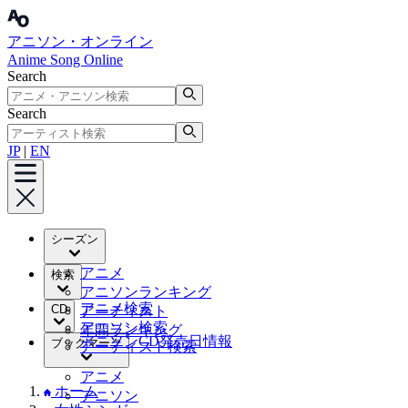
アニソン・オンライン
Anime Song Online
Search
Search
JP
|
EN
シーズン
アニメ
検索
アニソンランキング
アニメ検索
CD
アーティスト
アニソン検索
年間ランキング
アニソンCD発売日情報
ブックマーク
アーティスト検索
アニメ
ホーム
アニソン