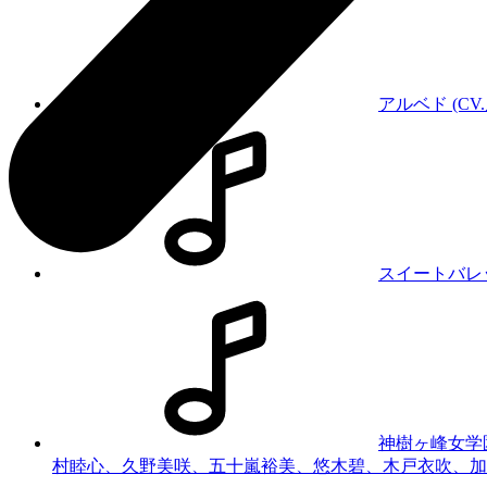
アルベド (CV
スイートバレ
神樹ヶ峰女学
村睦心、久野美咲、五十嵐裕美、悠木碧、木戸衣吹、加