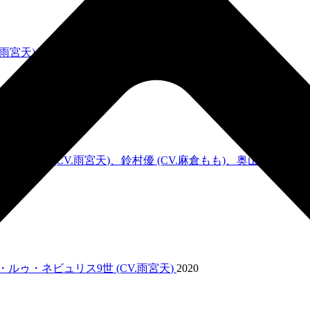
雨宮天
)
2021
E [天動瑠依 (CV.
雨宮天
)、鈴村優 (CV.麻倉もも)、奥山すみれ (C
ルゥ・ネビュリス9世 (CV.
雨宮天
)
2020