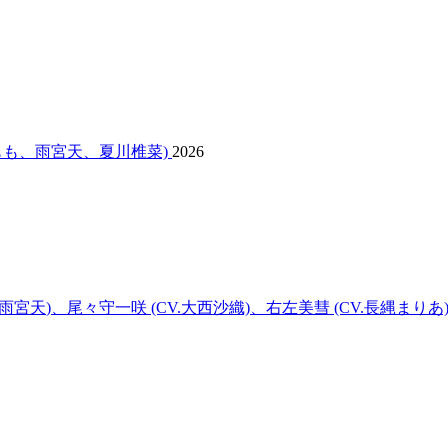
倉もも、
雨宮天
、夏川椎菜)
2026
雨宮天
)、尾々守一咲 (CV.大西沙織)、右左美彗 (CV.長縄まりあ