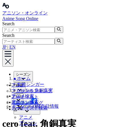
アニソン・オンライン
Anime Song Online
Search
Search
JP
|
EN
シーズン
ホーム
女性シンガー
アニメ
検索
cero feat. 角銅真実
アニソンランキング
アニメ検索
CD
アーティスト
アニソン検索
Facebook
年間ランキング
アニソンCD発売日情報
ブックマーク
アーティスト検索
X
アニメ
cero feat. 角銅真実
アニソン