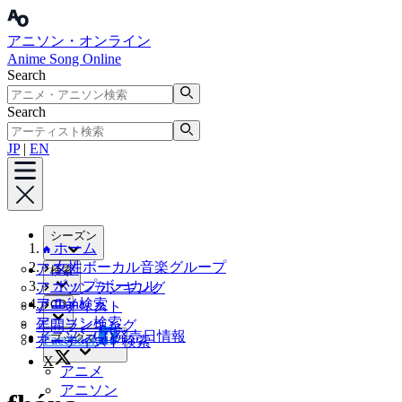
アニソン・オンライン
Anime Song Online
Search
Search
JP
|
EN
シーズン
ホーム
女性ボーカル音楽グループ
アニメ
検索
ポップ/ボーカル
アニソンランキング
アニメ検索
fhána
CD
アーティスト
アニソン検索
年間ランキング
アニソンCD発売日情報
ブックマーク
Facebook
アーティスト検索
X
アニメ
アニソン