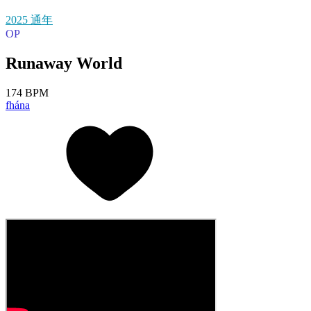
2025 通年
OP
Runaway World
174 BPM
fhána