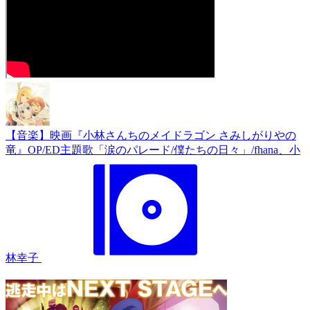
【音楽】映画『小林さんちのメイドラゴン さみしがりやの
竜』OP/ED主題歌「涙のパレード/僕たちの日々」/fhana、小
林幸子