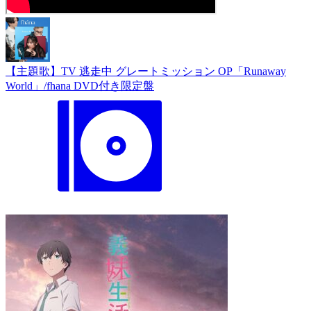
【主題歌】TV 逃走中 グレートミッション OP「Runaway
World」/fhana DVD付き限定盤