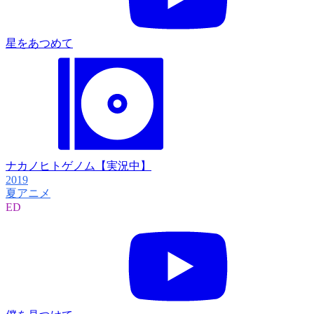
星をあつめて
ナカノヒトゲノム【実況中】
2019
夏アニメ
ED