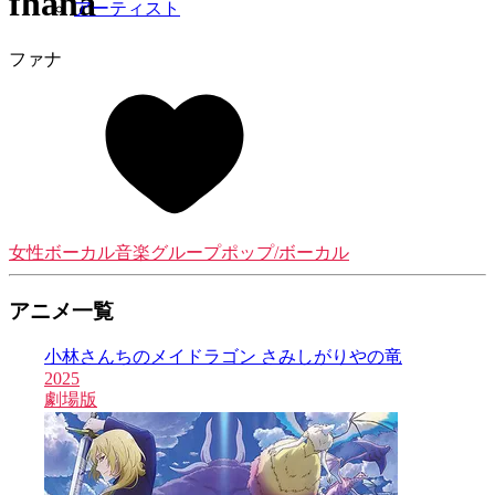
fhána
アーティスト
ファナ
女性ボーカル音楽グループ
ポップ/ボーカル
アニメ一覧
小林さんちのメイドラゴン さみしがりやの竜
2025
2
劇場版