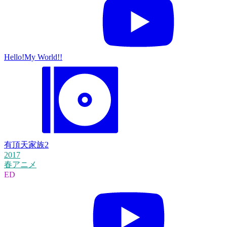
Hello!My World!!
有頂天家族2
2017
春アニメ
ED