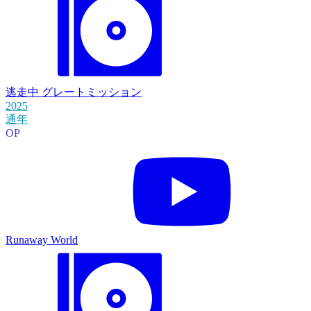
逃走中 グレートミッション
2025
通年
OP
Runaway World