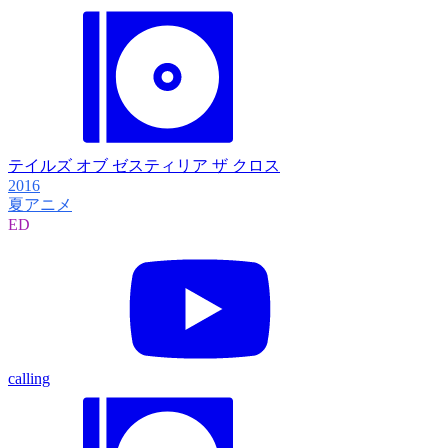
テイルズ オブ ゼスティリア ザ クロス
2016
夏アニメ
ED
calling