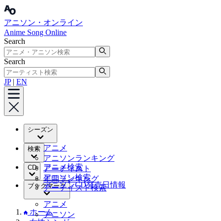
アニソン・オンライン
Anime Song Online
Search
Search
JP
|
EN
シーズン
アニメ
検索
アニソンランキング
アニメ検索
CD
アーティスト
アニソン検索
年間ランキング
アニソンCD発売日情報
ブックマーク
アーティスト検索
アニメ
ホーム
アニソン