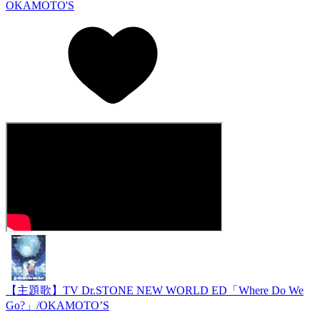
OKAMOTO'S
【主題歌】TV Dr.STONE NEW WORLD ED「Where Do We
Go?」/OKAMOTO’S