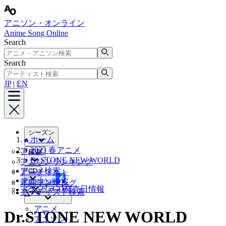
アニソン・オンライン
Anime Song Online
Search
Search
JP
|
EN
シーズン
ホーム
2023 春アニメ
アニメ
検索
Dr.STONE NEW WORLD
アニソンランキング
アニメ検索
CD
アーティスト
Facebook
アニソン検索
年間ランキング
アニソンCD発売日情報
ブックマーク
アーティスト検索
X
アニメ
Dr.STONE NEW WORLD
アニソン