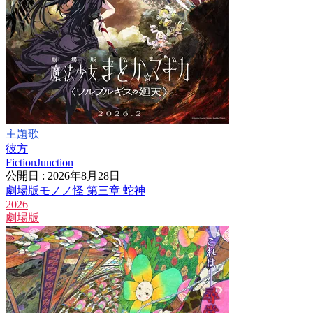
主題歌
彼方
FictionJunction
公開日 : 2026年8月28日
劇場版モノノ怪 第三章 蛇神
2026
劇場版