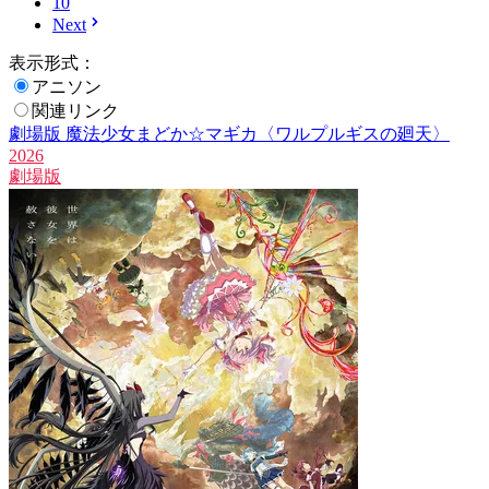
10
Next
表示形式：
アニソン
関連リンク
劇場版 魔法少女まどか☆マギカ〈ワルプルギスの廻天〉
2026
劇場版