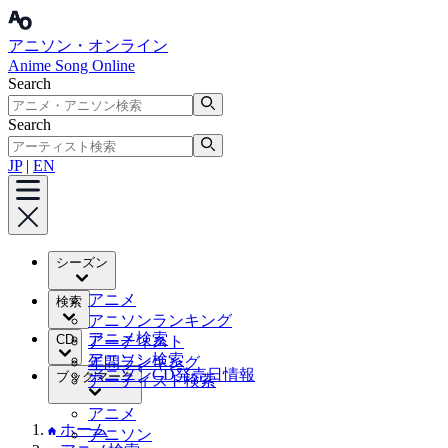
アニソン・オンライン
Anime Song Online
Search
Search
JP
|
EN
シーズン
アニメ
検索
アニソンランキング
アニメ検索
CD
アーティスト
アニソン検索
年間ランキング
アニソンCD発売日情報
ブックマーク
アーティスト検索
アニメ
ホーム
アニソン