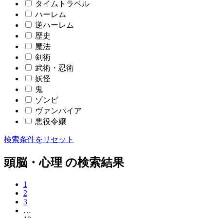
タイムトラベル
ハーレム
逆ハーレム
歴史
魔法
剣術
武術・忍術
妖怪
鬼
ゾンビ
ヴァンパイア
悪役令嬢
検索条件をリセット
頭脳・心理 の検索結果
1
2
3
…