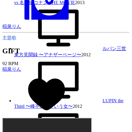
vs 名探偵コナン THE MOVIE
2013
稲泉りん
主題歌
ルパン三世
GIFT
東方見聞録 〜アナザーページ〜
2012
92 BPM
稲泉りん
LUPIN the
Third 〜峰不二子という女〜
2012