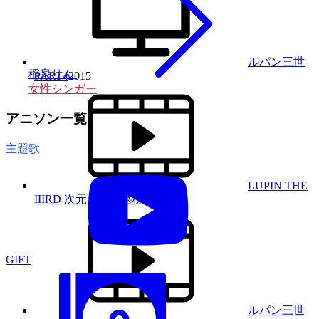
ルパン三世
稲泉りん
PART4
2015
女性シンガー
アニソン一覧
主題歌
LUPIN THE
IIIRD 次元大介の墓標
2014
GIFT
ルパン三世