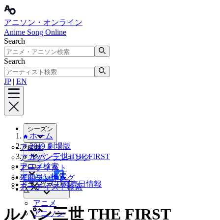
アニソン・オンライン
Anime Song Online
Search
Search
JP
|
EN
シーズン
ホーム
2019 劇場版
アニメ
検索
ルパン三世 THE FIRST
アニソンランキング
アニメ検索
CD
アーティスト
アニソン検索
Facebook
年間ランキング
アニソンCD発売日情報
ブックマーク
アーティスト検索
X
アニメ
ルパン三世 THE FIRST
アニソン