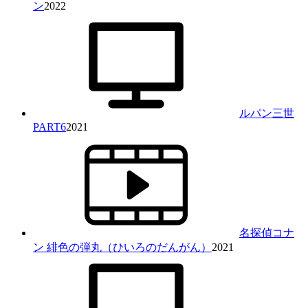
ン
2022
ルパン三世
PART6
2021
名探偵コナ
ン 緋色の弾丸（ひいろのだんがん）
2021