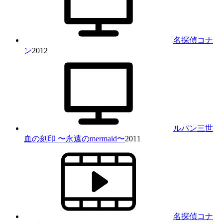
名探偵コナ
ン
2012
ルパン三世
血の刻印 〜永遠のmermaid〜
2011
名探偵コナ