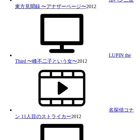
東方見聞録 〜アナザーページ〜
2012
LUPIN the
Third 〜峰不二子という女〜
2012
名探偵コナ
ン 11人目のストライカー
2012