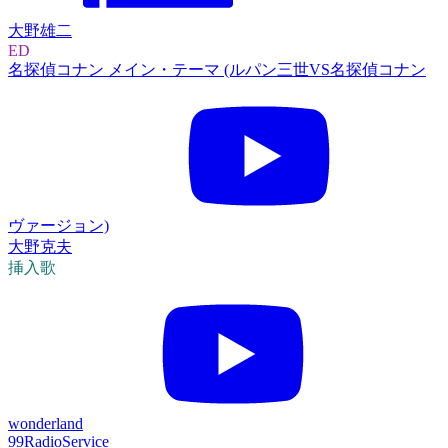
大野雄二
ED
名探偵コナン メイン・テーマ (ルパン三世VS名探偵コナン
ヴァージョン)
大野克夫
挿入歌
wonderland
99RadioService