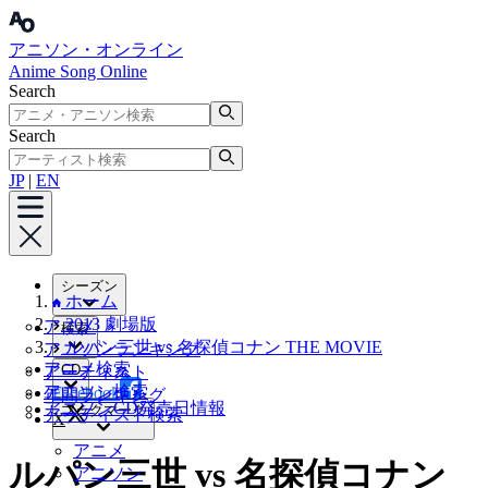
アニソン・オンライン
Anime Song Online
Search
Search
JP
|
EN
シーズン
ホーム
2013 劇場版
アニメ
検索
ルパン三世 vs 名探偵コナン THE MOVIE
アニソンランキング
アニメ検索
CD
アーティスト
アニソン検索
Facebook
年間ランキング
アニソンCD発売日情報
ブックマーク
アーティスト検索
X
アニメ
ルパン三世 vs 名探偵コナン
アニソン