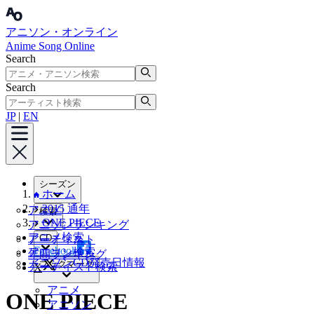
アニソン・オンライン
Anime Song Online
Search
Search
JP
|
EN
シーズン
ホーム
2015 通年
アニメ
検索
ONE PIECE
アニソンランキング
アニメ検索
CD
アーティスト
Facebook
アニソン検索
年間ランキング
アニソンCD発売日情報
ブックマーク
アーティスト検索
X
アニメ
ONE PIECE
アニソン