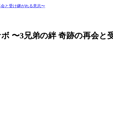
跡の再会と受け継がれる意志〜
オブサボ 〜3兄弟の絆 奇跡の再会