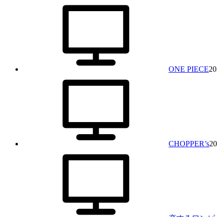
ONE PIECE
20
CHOPPER’s
20