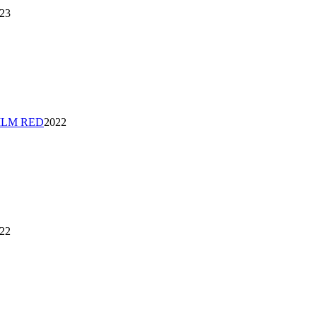
23
ILM RED
2022
22