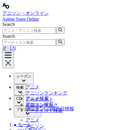
アニソン・オンライン
Anime Song Online
Search
Search
JP
|
EN
シーズン
アニメ
検索
アニソンランキング
アニメ検索
CD
アーティスト
アニソン検索
年間ランキング
アニソンCD発売日情報
ブックマーク
アーティスト検索
アニメ
ホーム
アニソン