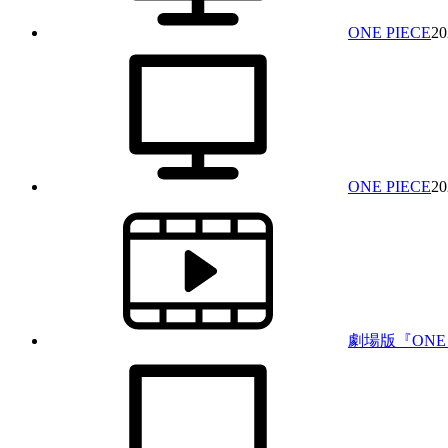
ONE PIECE
20
ONE PIECE
20
劇場版『ONE P