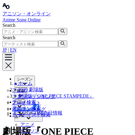
アニソン・オンライン
Anime Song Online
Search
Search
JP
|
EN
シーズン
ホーム
2019 劇場版
アニメ
検索
劇場版『ONE PIECE STAMPEDE』
アニソンランキング
アニメ検索
CD
アーティスト
アニソン検索
Facebook
年間ランキング
アニソンCD発売日情報
ブックマーク
アーティスト検索
X
アニメ
劇場版『ONE PIECE
アニソン