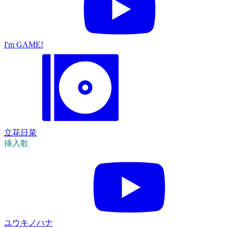
I'm GAME!
立花日菜
挿入歌
ユウキノハナ