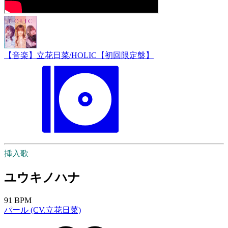
【音楽】立花日菜/HOLIC【初回限定盤】
挿入歌
ユウキノハナ
91 BPM
パール (CV.立花日菜)