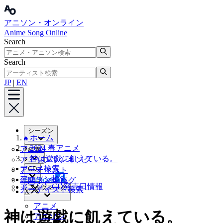
アニソン・オンライン
Anime Song Online
Search
Search
JP
|
EN
シーズン
ホーム
2024 春アニメ
アニメ
検索
神は遊戯に飢えている。
アニソンランキング
アニメ検索
CD
アーティスト
アニソン検索
Facebook
年間ランキング
アニソンCD発売日情報
ブックマーク
アーティスト検索
X
アニメ
神は遊戯に飢えている。
アニソン