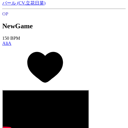
パール (CV.立花日菜)
OP
NewGame
150 BPM
AliA