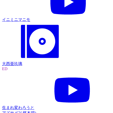
イニミニマニモ
大西亜玖璃
ED
生まれ変わろうと
アズサ (CV.悠木碧)