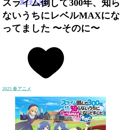
スライム倒して300年、知ら
アーティスト
ないうちにレベルMAXにな
ってました 〜そのに〜
2025 春アニメ