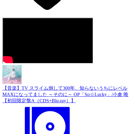
【音楽】TV スライム倒して300年、知らないうちにレベル
MAXになってました ～そのに～ OP「So☆Lucky」/小倉 唯
【初回限定盤A（CDS+Blu-ray）】