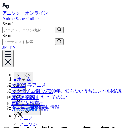
アニソン・オンライン
Anime Song Online
Search
Search
JP
|
EN
シーズン
ホーム
2025 春アニメ
アニメ
検索
スライム倒して300年、知らないうちにレベルMAX
アニソンランキング
アニメ検索
になってました 〜そのに〜
CD
アーティスト
アニソン検索
年間ランキング
アニソンCD発売日情報
ブックマーク
アーティスト検索
Facebook
X
アニメ
アニソン