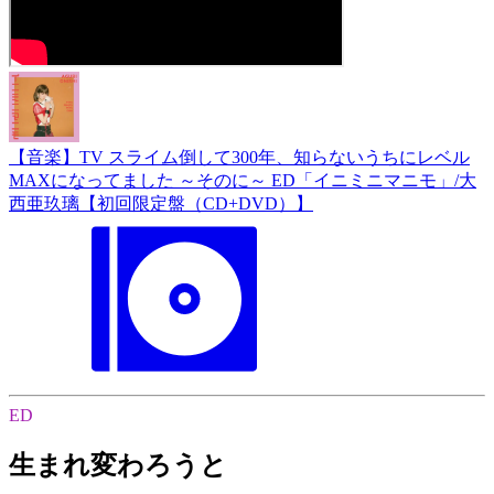
【音楽】TV スライム倒して300年、知らないうちにレベル
MAXになってました ～そのに～ ED「イニミニマニモ」/大
西亜玖璃【初回限定盤（CD+DVD）】
ED
生まれ変わろうと